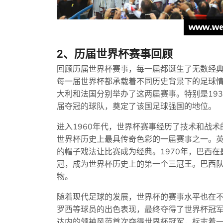
2、历届世界杯赛事回顾
回顾历届世界杯赛事，每一届都诞生了无数经典的
每一届世界杯都承载着不同历史背景下的足球情怀
大利和法国分别举办了这两届赛事。特别是19
届夺冠的球队，奠定了该国足球强国的地位。
进入1960年代，世界杯赛事经历了技术和战术
世界杯历史上最具传奇色彩的一届赛事之一。英
的帽子戏法让比赛成为经典。1970年，巴西
冠，成为世界杯历史上的第一个三冠王。巴西
物。
随着现代足球的发展，世界杯的赛事水平也在不
罗西等球员的出色表现，最终夺得了世界杯冠军
达内的领袖风范首次夺得世界杯冠军，标志着一