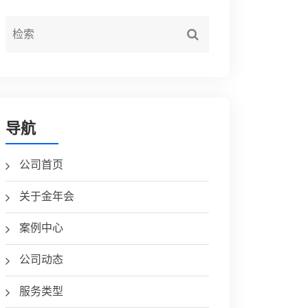
导航
公司首页
关于金年会
案例中心
公司动态
服务类型