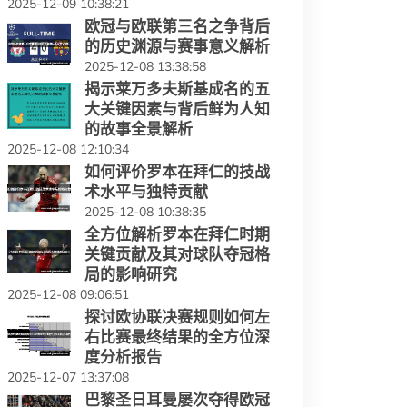
2025-12-09 10:38:21
欧冠与欧联第三名之争背后
的历史渊源与赛事意义解析
2025-12-08 13:38:58
揭示莱万多夫斯基成名的五
大关键因素与背后鲜为人知
的故事全景解析
2025-12-08 12:10:34
如何评价罗本在拜仁的技战
术水平与独特贡献
2025-12-08 10:38:35
全方位解析罗本在拜仁时期
关键贡献及其对球队夺冠格
局的影响研究
2025-12-08 09:06:51
探讨欧协联决赛规则如何左
右比赛最终结果的全方位深
度分析报告
2025-12-07 13:37:08
巴黎圣日耳曼屡次夺得欧冠