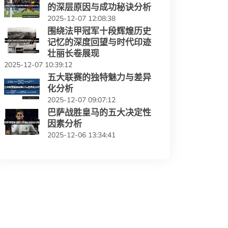
的深层原因与成功秘诀分析
2025-12-07 12:08:38
围绕法甲冠军十段辉煌历史
记忆的深度回望与时代印迹
壮丽长卷展现
2025-12-07 10:39:12
五大联赛的独特魅力与差异
化分析
2025-12-07 09:07:12
巴萨战胜皇马的五大决定性
因素分析
2025-12-06 13:34:41