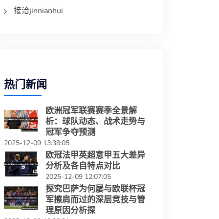
接洽jinnianhui
热门新闻
欧洲冠军联赛赛季全景解
析：球队动态、战术走势与
冠军争夺预测
2025-12-09 13:38:05
欧冠法甲英超意甲五大差异
分析及各自特点对比
2025-12-09 12:07:05
探究巴萨为何屡与欧联杯冠
军擦肩而过的深层竞技与管
理原因分析探