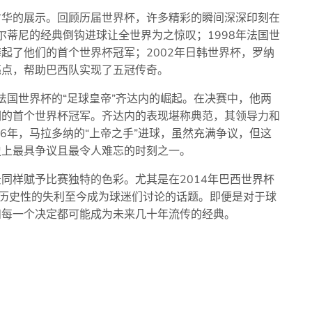
才华的展示。回顾历届世界杯，许多精彩的瞬间深深印刻在
尔蒂尼的经典倒钩进球让全世界为之惊叹；1998年法国世
起了他们的首个世界杯冠军；2002年日韩世界杯，罗纳
亮点，帮助巴西队实现了五冠传奇。
法国世界杯的“足球皇帝”齐达内的崛起。在决赛中，他两
们的首个世界杯冠军。齐达内的表现堪称典范，其领导力和
6年，马拉多纳的“上帝之手”进球，虽然充满争议，但这
史上最具争议且最令人难忘的时刻之一。
同样赋予比赛独特的色彩。尤其是在2014年巴西世界杯
一历史性的失利至今成为球迷们讨论的话题。即便是对于球
和每一个决定都可能成为未来几十年流传的经典。