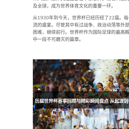
及全球，成为世界体育文化的重要一环。
从1930年到今天，世界杯已经历经了22届
流的盛宴。尽管其中有过战争、政治动荡等外
困难，继续前行。世界杯作为国际足球的最高
中一段不可磨灭的篇章。