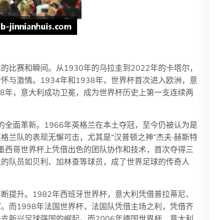
比赛和瞬间。从1930年的乌拉圭到2022年的卡塔尔，
与激情。1934年和1938年，世界杯首次进入欧洲，意
38年，意大利成功卫冕，成为世界杯历史上第一支连续两
的全面革新。1966年英格兰在本土夺冠，至今仍被认为是
格兰队的表现无懈可击，尤其是“汉普顿之神”杰夫·赫斯特
在墨西哥世界杯上凭借出色的团队协作和技术，首次夺得三
队的队员如贝利、加林查等球员，成了世界足球的传奇人
断提升。1982年西班牙世界杯，意大利凭借普拉蒂尼、
。而1998年法国世界杯，法国队凭借主场之利，凭借齐
支新兴足球强国的崛起。而2006年德国世界杯，意大利