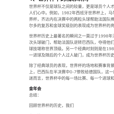
世界杯不仅是球队之间的较量，更是球员个人
人们心中。例如，1982年西班牙世界杯上，马
界杯，齐达内在决赛中的两粒头球帮助法国队捧
尔多的复苏和金球奖级别的表现成为世界杯的
世界杯历史上最著名的瞬间之一莫过于1998年
次头球破门，帮助法国队逆转巴西队，夺得他
球技堪称世界顶级。另一个经典时刻则是在198
一进球及随后的个人过人破门，成为世界杯历
除了经典球员的表现，世界杯的场地和赛事背景
上，巴西队在半决赛中0-7惨败给德国队，这
迷而言，世界杯中的每一场比赛、每一个进球
金年会
总结：
回顾世界杯的历史，我们