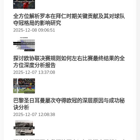
全方位解析罗本在拜仁时期关键贡献及其对球队
夺冠格局的影响研究
2025-12-08 09:06:51
探讨欧协联决赛规则如何左右比赛最终结果的全
方位深度分析报告
2025-12-07 13:37:08
巴黎圣日耳曼屡次夺得欧冠的深层原因与成功秘
诀分析
2025-12-07 12:08:38