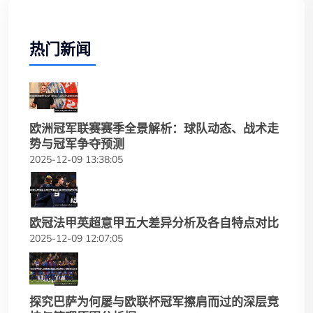
热门新闻
欧洲冠军联赛赛季全景解析：球队动态、战术走
势与冠军争夺预测
2025-12-09 13:38:05
欧冠法甲英超意甲五大差异分析及各自特点对比
2025-12-09 12:07:05
探究巴萨为何屡与欧联杯冠军擦肩而过的深层竞