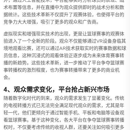
外，通过人工智能技术，平台能够实时分析球员的表现、战
术布置等信息，并在直播中为观众提供即时的战术分析和数
据统计。这些技术革新不仅提升了观赛体验，也使得平台的
竞争力大大增强，吸引了更多的观众和广告商。
虚拟现实和增强现实技术的出现，更是让篮球赛事的观赛体
验进入了一个全新的阶段。观众不仅能够通过VR设备身临其
境地观看比赛，还可以通过AR技术获取实时的赛事数据和球
员信息，这种沉浸式的观看体验正逐步成为未来体育赛事转
播的新趋势。这些技术革新，进一步推动了平台争夺篮球赛
事转播权的激烈程度，也为赛事转播带来了更多的商业机
会。
4、观众需求变化，平台抢占新兴市场
随着数字化时代的到来，观众的需求发生了显著变化。传统
的电视转播方式已无法完全满足现代观众的需求，尤其是年
轻一代，他们更倾向于通过智能手机、平板和电脑等设备观
看篮球赛事。基于这种变化，各大平台在争夺篮球赛事转播
权时，不仅要考虑传统的收视人群，还要关注如何吸引更多