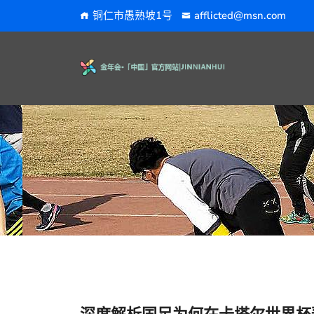
铜仁市愚熟坡1号
afflicted@msn.com