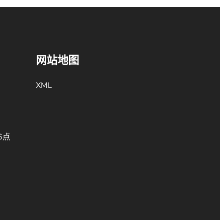
网站地图
XML
6点