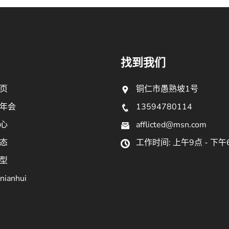
找到我们
页
铜仁市愚熟坡1号
年会
13594780114
心
afflicted@msn.com
态
工作时间: 上午9点 - 下午
型
nianhui