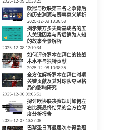
2025-12-09 10:38:21
欧冠与欧联第三名之争背后
的历史渊源与赛事意义解析
2025-12-08 13:38:58
揭示莱万多夫斯基成名的五
大关键因素与背后鲜为人知
的故事全景解析
2025-12-08 12:10:34
如何评价罗本在拜仁的技战
术水平与独特贡献
2025-12-08 10:38:35
全方位解析罗本在拜仁时期
关键贡献及其对球队夺冠格
局的影响研究
2025-12-08 09:06:51
探讨欧协联决赛规则如何左
右比赛最终结果的全方位深
度分析报告
2025-12-07 13:37:08
巴黎圣日耳曼屡次夺得欧冠