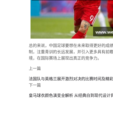
总的来说，中国足球要想在未来取得更好的成
制，注重青训的长远发展，并引入更多具有前
境，在国际赛场上展现出真正的竞争力。
上一篇
法国队与英格兰展开激烈对决的比赛时间及精
下一篇
皇马球衣颜色演变全解析 从经典白到现代设计