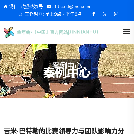
铜仁市愚熟坡1号
afflicted@msn.com
工作时间: 早上9点 - 下午6点
案例中心
首页
案例中心
吉米·巴特勒的比赛领导力与团队影响力分