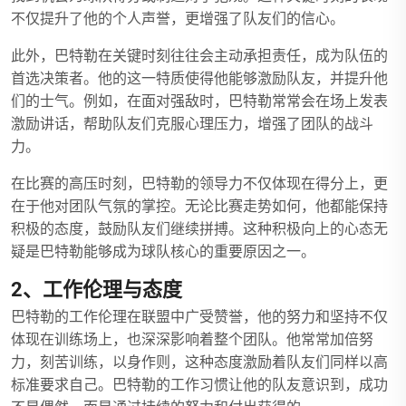
不仅提升了他的个人声誉，更增强了队友们的信心。
此外，巴特勒在关键时刻往往会主动承担责任，成为队伍的
首选决策者。他的这一特质使得他能够激励队友，并提升他
们的士气。例如，在面对强敌时，巴特勒常常会在场上发表
激励讲话，帮助队友们克服心理压力，增强了团队的战斗
力。
在比赛的高压时刻，巴特勒的领导力不仅体现在得分上，更
在于他对团队气氛的掌控。无论比赛走势如何，他都能保持
积极的态度，鼓励队友们继续拼搏。这种积极向上的心态无
疑是巴特勒能够成为球队核心的重要原因之一。
2、工作伦理与态度
巴特勒的工作伦理在联盟中广受赞誉，他的努力和坚持不仅
体现在训练场上，也深深影响着整个团队。他常常加倍努
力，刻苦训练，以身作则，这种态度激励着队友们同样以高
标准要求自己。巴特勒的工作习惯让他的队友意识到，成功