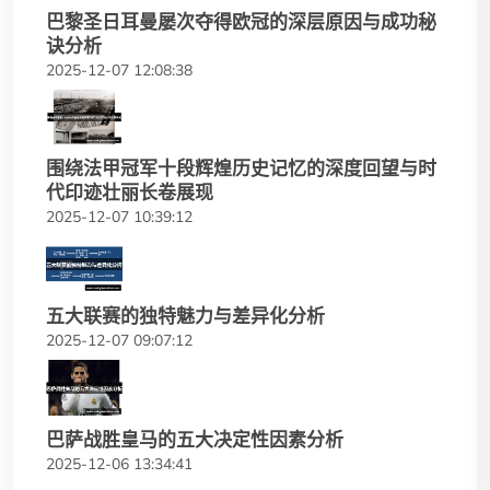
巴黎圣日耳曼屡次夺得欧冠的深层原因与成功秘
诀分析
2025-12-07 12:08:38
围绕法甲冠军十段辉煌历史记忆的深度回望与时
代印迹壮丽长卷展现
2025-12-07 10:39:12
五大联赛的独特魅力与差异化分析
2025-12-07 09:07:12
巴萨战胜皇马的五大决定性因素分析
2025-12-06 13:34:41