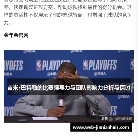
略，快速调整进攻方案，帮助球队找到最佳的得分机会。这
样的灵活性不仅展示了他的篮球智商，也增强了球队的竞争
力。
金年会官网