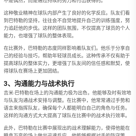
不是偶然，而是通过持续的努力和付出获得的。
这种敬业精神在球队内部产生了良好的化学反应。队友们看
到巴特勒的坚持，往往会不自觉地提升自己的训练强度，努
力追赶他的步伐。这样的团队氛围，不仅提高了球员的个人
能力，也增强了球队的整体表现。
在比赛外，巴特勒的态度同样影响着队友们。他乐于分享自
己的经验与技巧，帮助年轻球员成长。这种传承不仅有助于
提高球队的整体实力，更增强了队友间的信任感和默契，使
得球队在赛场上更加团结。
3、沟通能力与战术执行
吉米·巴特勒在场上的沟通能力极为出色，他能够及时有效地
与队友沟通战术安排与调整。在比赛中，他常常通过手势和
语言来指挥队友，确保每个人都能明白自己的角色与任务。
这样的沟通方式大大提高了球队在比赛中的战术执行效率。
此外，巴特勒在比赛中展现出的战术理解能力，使得他能在
瞬息万变的场上做出迅速反应。他能够根据对手的防守策