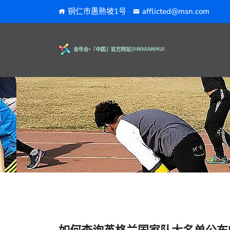
铜仁市愚熟坡1号
afflicted@msn.com