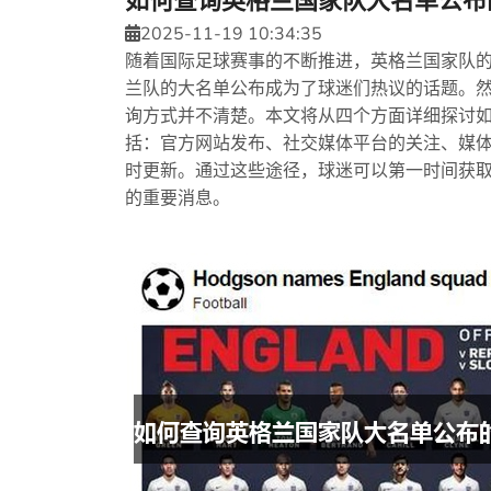
如何查询英格兰国家队大名单公布
2025-11-19 10:34:35
随着国际足球赛事的不断推进，英格兰国家队
兰队的大名单公布成为了球迷们热议的话题。
询方式并不清楚。本文将从四个方面详细探讨
括：官方网站发布、社交媒体平台的关注、媒
时更新。通过这些途径，球迷可以第一时间获
的重要消息。