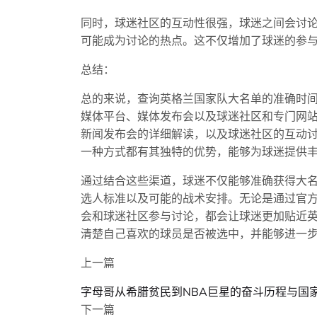
同时，球迷社区的互动性很强，球迷之间会讨
可能成为讨论的热点。这不仅增加了球迷的参
总结：
总的来说，查询英格兰国家队大名单的准确时
媒体平台、媒体发布会以及球迷社区和专门网
新闻发布会的详细解读，以及球迷社区的互动
一种方式都有其独特的优势，能够为球迷提供
通过结合这些渠道，球迷不仅能够准确获得大
选人标准以及可能的战术安排。无论是通过官
会和球迷社区参与讨论，都会让球迷更加贴近
清楚自己喜欢的球员是否被选中，并能够进一
上一篇
字母哥从希腊贫民到NBA巨星的奋斗历程与国
下一篇