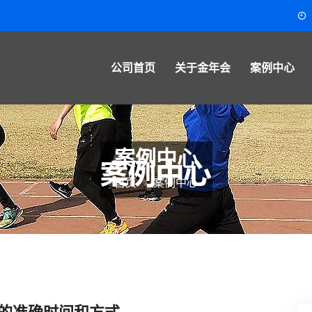
公司首页
关于金年会
案例中心
案例中心
首页
案例中心