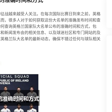
的准确时间和方式
的征战越来越受人关注。在每次国际比赛日到来之前，英格
然而，很多人对于如何获取这份大名单的准确发布时间和查
如何查询英格兰国家队大名单公布的准确时间和方式，包
体和新闻发布会的相关信息、以及球迷社区和专门网站的及
取英格兰队大名单的最新动态，确保不错过任何与球队相关