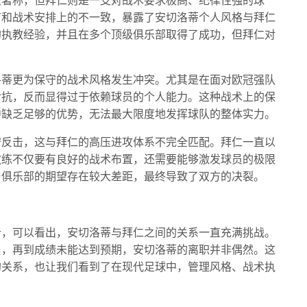
法著称，但拜仁则是一支对战术要求极高、纪律性强的球
节和战术安排上的不一致，暴露了安切洛蒂个人风格与拜仁
的执教经验，并且在多个顶级俱乐部取得了成功，但拜仁对
洛蒂更为保守的战术风格发生冲突。尤其是在面对欧冠强队
对抗，反而显得过于依赖球员的个人能力。这种战术上的保
中缺乏足够的优势，无法最大限度地发挥球队的整体实力。
守反击，这与拜仁的高压进攻体系不完全匹配。拜仁一直以
教练不仅要有良好的战术布置，还需要能够激发球员的极限
与俱乐部的期望存在较大差距，最终导致了双方的决裂。
析，可以看出，安切洛蒂与拜仁之间的关系一直充满挑战。
累，再到成绩未能达到预期，安切洛蒂的离职并非偶然。这
的关系，也让我们看到了在现代足球中，管理风格、战术执