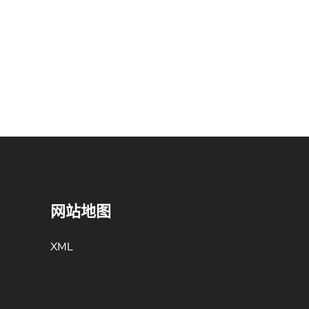
网站地图
XML