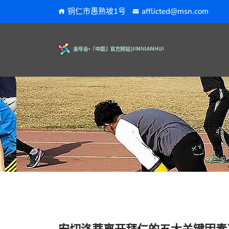
铜仁市愚熟坡1号
afflicted@msn.com