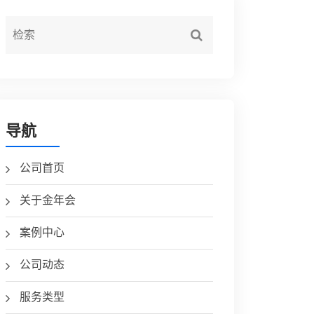
导航
公司首页
关于金年会
案例中心
公司动态
服务类型