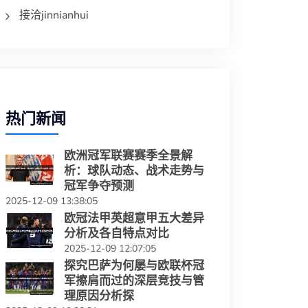
接洽jinnianhui
热门新闻
欧洲冠军联赛赛季全景解
析：球队动态、战术走势与
冠军争夺预测
2025-12-09 13:38:05
欧冠法甲英超意甲五大差异
分析及各自特点对比
2025-12-09 12:07:05
探究巴萨为何屡与欧联杯冠
军擦肩而过的深层竞技与管
理原因分析探