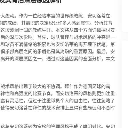
及其背后深层原因解析
一大轰动。作为一位经验丰富的世界级教练，安切洛蒂在
预期的成绩，其离职的决定也让许多人感到震惊。分析其背
解这段波澜壮阔的教练生涯。本文将从四个方面详细探讨安
背后的深层次影响。首先，球队管理与战术风格的冲突是一
化和球员不满情绪的积累也为安切洛蒂的离开埋下伏笔。第
与俱乐部高层之间的矛盾也是其离职的重要原因。最后，安
他离开的深层原因之一。通过对这些因素的全面分析，本文
的战术风格出现了较大的不协调。拜仁作为德国足球的霸
纪律性和高强度的比赛节奏。而安切洛蒂的风格则更加注重
然富有灵活性，但过于注重球员个人的自由性，往往忽略了
，使得安切洛蒂在拜仁的战术安排上显得有些局促和不合时
，这与安切洛蒂较为宽松的管理风格形成了鲜明对比。安切