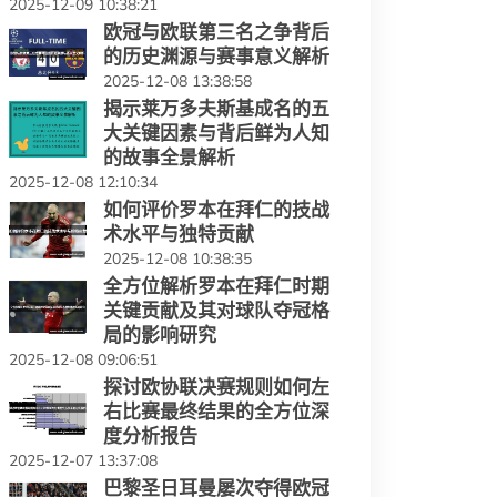
2025-12-09 10:38:21
欧冠与欧联第三名之争背后
的历史渊源与赛事意义解析
2025-12-08 13:38:58
揭示莱万多夫斯基成名的五
大关键因素与背后鲜为人知
的故事全景解析
2025-12-08 12:10:34
如何评价罗本在拜仁的技战
术水平与独特贡献
2025-12-08 10:38:35
全方位解析罗本在拜仁时期
关键贡献及其对球队夺冠格
局的影响研究
2025-12-08 09:06:51
探讨欧协联决赛规则如何左
右比赛最终结果的全方位深
度分析报告
2025-12-07 13:37:08
巴黎圣日耳曼屡次夺得欧冠