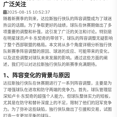
广泛关注
2025-08-15 10:52:37
随着新赛季的到来，达拉斯独行侠队的阵容调整成为了球迷
热议的话题。为了争取更好的战绩，球队在休赛期做出了多
项重要的调整和补强，这引发了广泛的关注和讨论。特别是
在明星球员卢卡·东契奇的带领下，球队的阵容调整无疑影响
了整个西部联盟的格局。本文将从多个角度详细分析独行侠
队新赛季阵容调整的原因、球迷的反应、可能带来的变化，
以及这些调整对球队未来发展的影响。通过这些方面的阐
述，我们可以对达拉斯独行侠队的新赛季充满期待。
1、阵容变化的背景与原因
达拉斯独行侠队在休赛期进行了一系列阵容调整，主要是为
了增强球队在进攻和防守两端的竞争力。首先，球队管理层
深知卢卡·东契奇的超强个人能力，但球队整体实力的短板，
尤其是在防守和替补深度上的不足，限制了他们的冠军竞争
力。为了弥补这些缺陷，独行侠队做出了引援和交易，试图
打造一支更加平衡的球队。