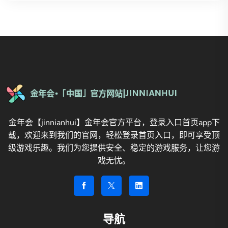
金年会【jinnianhui】金年会官方平台，登录入口首页app下
载，欢迎来到我们的官网，轻松登录首页入口，即可享受顶
级游戏乐趣。我们为您提供安全、稳定的游戏服务，让您游
戏无忧。
导航