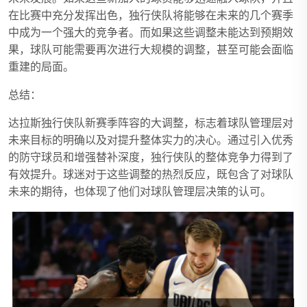
在比赛中充分发挥出色，独行侠队将能够在未来的几个赛季
中成为一个强大的竞争者。而如果这些调整未能达到预期效
果，球队可能需要再次进行大规模的调整，甚至可能会面临
重建的局面。
总结：
达拉斯独行侠队新赛季阵容的大调整，标志着球队管理层对
未来目标的明确以及对提升整体实力的决心。通过引入优秀
的防守球员和增强替补深度，独行侠队的整体竞争力得到了
有效提升。球迷对于这些调整的热烈反应，既包含了对球队
未来的期待，也体现了他们对球队管理层决策的认可。