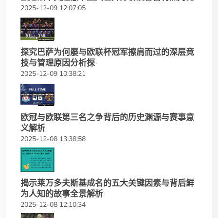
2025-12-09 12:07:05
探究巴萨为何屡与欧联杯冠军擦肩而过的深层竞
技与管理原因分析探
2025-12-09 10:38:21
欧冠与欧联第三名之争背后的历史渊源与赛事意
义解析
2025-12-08 13:38:58
揭示莱万多夫斯基成名的五大关键因素与背后鲜
为人知的故事全景解析
2025-12-08 12:10:34