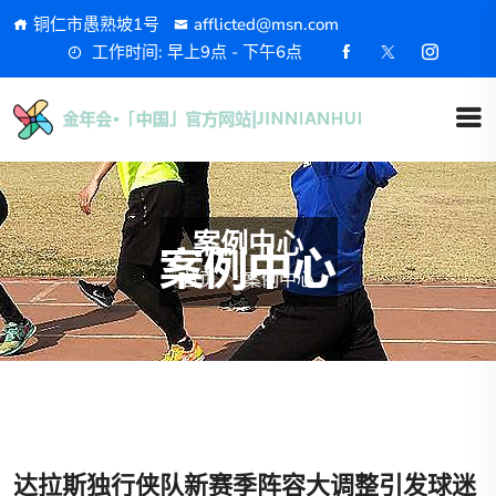
铜仁市愚熟坡1号
afflicted@msn.com
工作时间: 早上9点 - 下午6点
案例中心
首页
案例中心
达拉斯独行侠队新赛季阵容大调整引发球迷