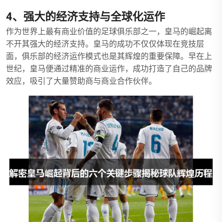
4、强大的经济支持与全球化运作
作为世界上最有商业价值的足球俱乐部之一，皇马的崛起离
不开其强大的经济支持。皇马的成功不仅仅体现在竞技层
面，俱乐部的经济运作模式也是其辉煌的重要保障。早在上
世纪，皇马便通过精准的商业运作，成功打造了自己的品牌
效应，吸引了大量赞助商与商业合作伙伴。