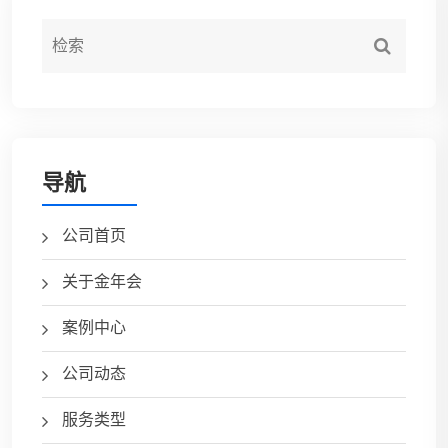
导航
公司首页
关于金年会
案例中心
公司动态
服务类型