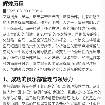
辉煌历程
2025-08-09 09:09:41
文章摘要：皇马，这支享誉世界的足球俱乐部，拥有着悠久
的历史与辉煌的成就。作为西甲的巨人之一，皇马的崛起并
非一蹴而就，而是经过了多个关键步骤的精心打磨与积累。
从上世纪初的创建，到20世纪的多次辉煌，再到如今的多元
化战略，皇马一直是全球足球的标杆之一。本篇文章将解密
皇马崛起背后的六个关键步骤，分析这些关键节点如何帮助
皇马从一个地方性的足球队伍，蜕变为一个全球性的足球帝
国。通过从俱乐部管理、人才培养、战术革新、经济运作等
多方面展开讨论，本文将呈现出皇马辉煌历程的深层次原
因，帮助读者更加全面地理解这支传奇球队的成功之道。
1、成功的俱乐部管理与领导力
皇马的崛起首先得益于其出色的俱乐部管理和领导力。从创
始人萨尔瓦多·巴尔德贝尔的初步建设，到后来的多任主席的
改革与扩展，皇马始终保持着稳健的管理模式。尤其是在20
世纪中期，皇马的管理层采取了多元化的发展思路，注重长