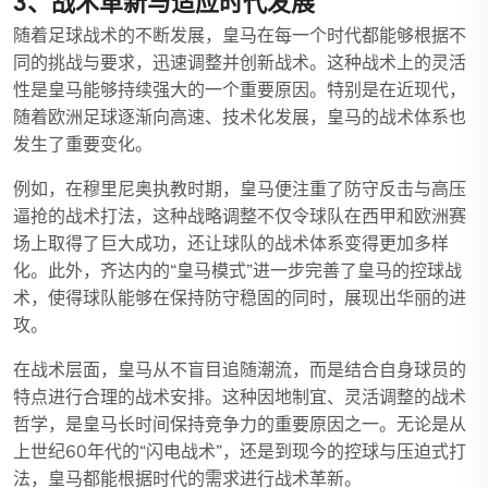
3、战术革新与适应时代发展
随着足球战术的不断发展，皇马在每一个时代都能够根据不
同的挑战与要求，迅速调整并创新战术。这种战术上的灵活
性是皇马能够持续强大的一个重要原因。特别是在近现代，
随着欧洲足球逐渐向高速、技术化发展，皇马的战术体系也
发生了重要变化。
例如，在穆里尼奥执教时期，皇马便注重了防守反击与高压
逼抢的战术打法，这种战略调整不仅令球队在西甲和欧洲赛
场上取得了巨大成功，还让球队的战术体系变得更加多样
化。此外，齐达内的“皇马模式”进一步完善了皇马的控球战
术，使得球队能够在保持防守稳固的同时，展现出华丽的进
攻。
在战术层面，皇马从不盲目追随潮流，而是结合自身球员的
特点进行合理的战术安排。这种因地制宜、灵活调整的战术
哲学，是皇马长时间保持竞争力的重要原因之一。无论是从
上世纪60年代的“闪电战术”，还是到现今的控球与压迫式打
法，皇马都能根据时代的需求进行战术革新。