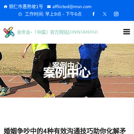
铜仁市愚熟坡1号
afflicted@msn.com
工作时间: 早上9点 - 下午6点
案例中心
首页
案例中心
婚姻争吵中的4种有效沟通技巧助你化解矛