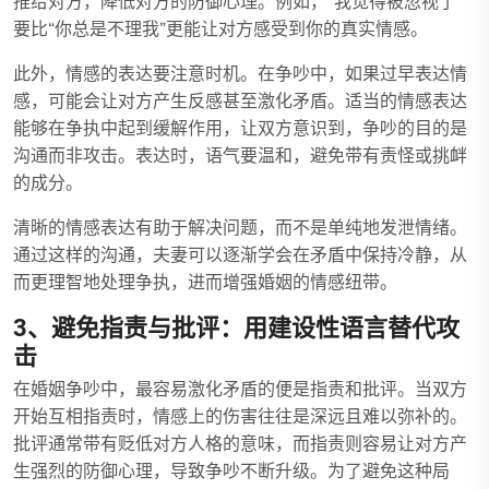
推给对方，降低对方的防御心理。例如，“我觉得被忽视了”
要比“你总是不理我”更能让对方感受到你的真实情感。
此外，情感的表达要注意时机。在争吵中，如果过早表达情
感，可能会让对方产生反感甚至激化矛盾。适当的情感表达
能够在争执中起到缓解作用，让双方意识到，争吵的目的是
沟通而非攻击。表达时，语气要温和，避免带有责怪或挑衅
的成分。
清晰的情感表达有助于解决问题，而不是单纯地发泄情绪。
通过这样的沟通，夫妻可以逐渐学会在矛盾中保持冷静，从
而更理智地处理争执，进而增强婚姻的情感纽带。
3、避免指责与批评：用建设性语言替代攻
击
在婚姻争吵中，最容易激化矛盾的便是指责和批评。当双方
开始互相指责时，情感上的伤害往往是深远且难以弥补的。
批评通常带有贬低对方人格的意味，而指责则容易让对方产
生强烈的防御心理，导致争吵不断升级。为了避免这种局