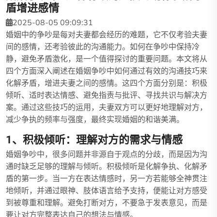
盾增进感情
2025-08-05 09:09:31
婚姻中的争吵是每对夫妻都会经历的难题，它不仅考验夫妻
间的感情，还考验彼此的沟通能力。如何在争吵中保持冷
静，避免矛盾激化，是一个值得探讨的重要问题。本文将从
四个方面深入阐述在婚姻争吵中如何通过有效的沟通技巧来
化解矛盾，增进夫妻之间的感情。这四个方面分别是：积极
倾听、适时表达情感、避免指责与批评、寻找共识与解决方
案。通过这些技巧的运用，夫妻双方可以更好地理解对方，
减少争执的频率与强度，最终实现婚姻的和谐美满。
1、积极倾听：理解对方的需求与情感
婚姻争吵中，很多问题并非源自于观点的分歧，而是因为沟
通时缺乏足够的理解与倾听。积极倾听是化解争执、化解矛
盾的第一步。当一方在表达情感时，另一方若能够全神贯注
地倾听，并通过眼神、肢体语言给予支持，便能让对方感受
到被尊重和理解。避免打断对方，不要急于发表意见，而是
要让对方完整表达自己的想法与情感。