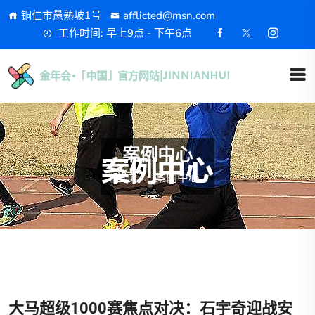
铜仁市愚熟坡1号
afflicted@msn.com
工作时间: 早上9点 - 下午6点
案例中心
首页
案例中心
大马超级1000赛焦点对决：石宇奇迎战安