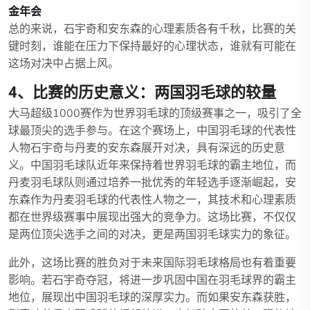
金年会
总的来说，石宇奇和安东森的心理素质各有千秋，比赛的关
键时刻，谁能在压力下保持最好的心理状态，谁就有可能在
这场对决中占据上风。
4、比赛的历史意义：两国羽毛球的较量
大马超级1000赛作为世界羽毛球的顶级赛事之一，吸引了全
球最顶尖的选手参与。在这个赛场上，中国羽毛球的代表性
人物石宇奇与丹麦的安东森展开对决，具有深远的历史意
义。中国羽毛球队近年来保持着世界羽毛球的霸主地位，而
丹麦羽毛球队则通过培养一批优秀的年轻选手逐渐崛起，安
东森作为丹麦羽毛球的代表性人物之一，其技术和心理素质
都在世界级赛事中展现出强大的竞争力。这场比赛，不仅仅
是两位顶尖选手之间的对决，更是两国羽毛球实力的象征。
此外，这场比赛的胜负对于未来国际羽毛球格局也有着重要
影响。若石宇奇夺冠，将进一步巩固中国在羽毛球界的霸主
地位，展现出中国羽毛球的深厚实力。而如果安东森获胜，