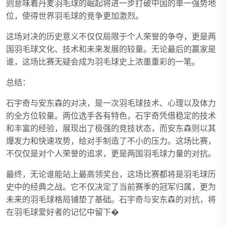
则意味着丹麦羽毛球的崛起将进一步打破中国的单一强势地
位，使得世界羽毛球的竞争更加激烈。
这场对决的历史意义不仅仅局限于个人荣誉的争夺，更是两
国羽毛球文化、技术和未来发展的较量。无论最后的赢家是
谁，这场比赛无疑会成为羽毛球史上浓墨重彩的一笔。
总结：
石宇奇与安东森的对决，是一次羽毛球技术、心理以及体力
的全方位较量。两位选手各有特色，石宇奇凭借稳定的技术
和丰富的经验，展现出了极强的竞技状态，而安东森则以其
爆发力和快速攻势，给对手制造了不小的压力。这场比赛，
不仅仅是对个人荣誉的追求，更是两国羽毛球力量的对抗。
最终，无论谁能站上最高领奖台，这场比赛都将是羽毛球历
史中的经典之战。它不仅决定了当前赛季的冠军归属，更为
未来的羽毛球格局铺垫了基础。石宇奇与安东森的对抗，将
在羽毛球爱好者的记忆中留下�