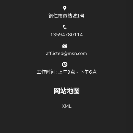
铜仁市愚熟坡1号
13594780114
afflicted@msn.com
工作时间: 上午9点 - 下午6点
网站地图
XML