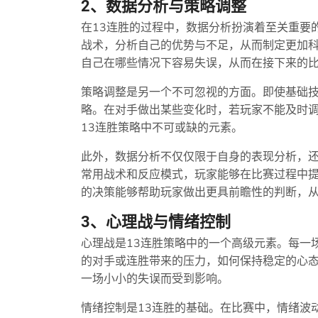
2、数据分析与策略调整
在13连胜的过程中，数据分析扮演着至关重要
战术，分析自己的优势与不足，从而制定更加
自己在哪些情况下容易失误，从而在接下来的
策略调整是另一个不可忽视的方面。即使基础
略。在对手做出某些变化时，若玩家不能及时
13连胜策略中不可或缺的元素。
此外，数据分析不仅仅限于自身的表现分析，
常用战术和反应模式，玩家能够在比赛过程中
的决策能够帮助玩家做出更具前瞻性的判断，
3、心理战与情绪控制
心理战是13连胜策略中的一个高级元素。每一
的对手或连胜带来的压力，如何保持稳定的心
一场小小的失误而受到影响。
情绪控制是13连胜的基础。在比赛中，情绪波