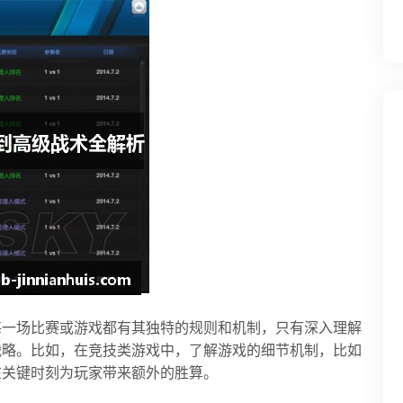
每一场比赛或游戏都有其独特的规则和机制，只有深入理解
战略。比如，在竞技类游戏中，了解游戏的细节机制，比如
在关键时刻为玩家带来额外的胜算。