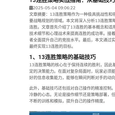
13连胜策略实战指南：从基础技
2025-05-04 09:06:22
文章摘要：13连胜策略作为一种极具挑战性和
要战略规划的领域。本文将深入分析13连胜策
连胜。文章首先介绍了13连胜的基本概念和适
技术细节和心理战术来提高连胜的成功率。接
者全面提升自己的竞技水平。最后，本文通过
最终实现13连胜的目标。
1、13连胜策略的基础技巧
13连胜策略的核心在于保持连续的胜利，因此
定的决策能力。在面对复杂局面时，玩家必须
好的信息收集能力，能够在瞬间判断对手的动
此外，基础技巧还包括对自己操作的精准控制
冷静的心态。无论是操作细节还是策略部署，
不断的训练和模拟，提升自己的操作精度。