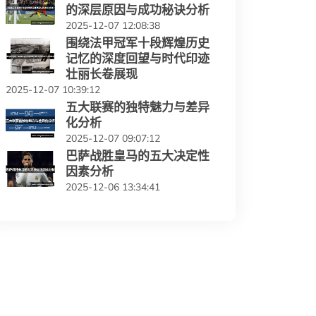
的深层原因与成功秘诀分析
2025-12-07 12:08:38
围绕法甲冠军十段辉煌历史
记忆的深度回望与时代印迹
壮丽长卷展现
2025-12-07 10:39:12
五大联赛的独特魅力与差异
化分析
2025-12-07 09:07:12
巴萨战胜皇马的五大决定性
因素分析
2025-12-06 13:34:41