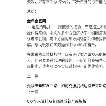
变数，只有不断总结经验，提升自身的综合能力
总结：
金年会官网
13连胜策略并非一蹴而就的成功，而是通过不
操作得来的。本文从多个方面解析了13连胜策
现连续胜利。每个方面的细致阐述都为读者提
解，帮助玩家在实际操作中做到心中有数。
在未来的竞技挑战中，玩家不仅要注重技术的提
大，但只要通过合理的规划、不断的自我完善
篇指南，读者可以在实际对战中不断优化策略
上一篇
曼联重塑辉煌之路：如何克服挑战迎接未来新
下一篇
C罗个人资料及其辉煌成就全面解析