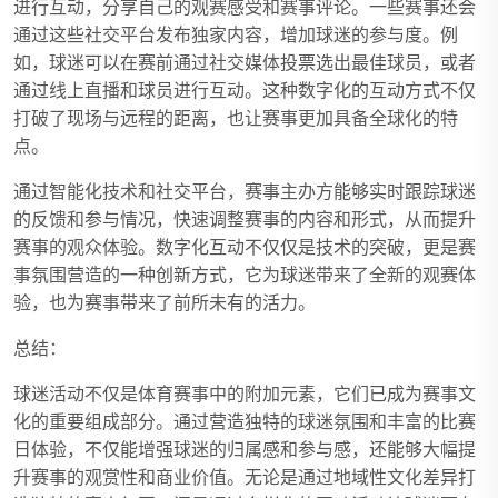
进行互动，分享自己的观赛感受和赛事评论。一些赛事还会
通过这些社交平台发布独家内容，增加球迷的参与度。例
如，球迷可以在赛前通过社交媒体投票选出最佳球员，或者
通过线上直播和球员进行互动。这种数字化的互动方式不仅
打破了现场与远程的距离，也让赛事更加具备全球化的特
点。
通过智能化技术和社交平台，赛事主办方能够实时跟踪球迷
的反馈和参与情况，快速调整赛事的内容和形式，从而提升
赛事的观众体验。数字化互动不仅仅是技术的突破，更是赛
事氛围营造的一种创新方式，它为球迷带来了全新的观赛体
验，也为赛事带来了前所未有的活力。
总结：
球迷活动不仅是体育赛事中的附加元素，它们已成为赛事文
化的重要组成部分。通过营造独特的球迷氛围和丰富的比赛
日体验，不仅能增强球迷的归属感和参与感，还能够大幅提
升赛事的观赏性和商业价值。无论是通过地域性文化差异打