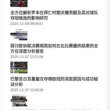
全方位解析罗本在拜仁时期关键贡献及其对球队
夺冠格局的影响研究
2025-12-08 09:06:51
探讨欧协联决赛规则如何左右比赛最终结果的全
方位深度分析报告
2025-12-07 13:37:08
巴黎圣日耳曼屡次夺得欧冠的深层原因与成功秘
诀分析
2025-12-07 12:08:38