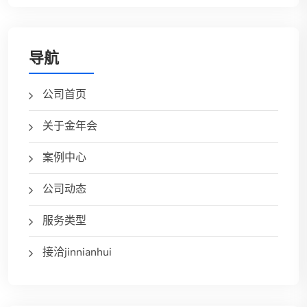
导航
公司首页
关于金年会
案例中心
公司动态
服务类型
接洽jinnianhui