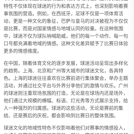
特性不仅体现在球迷的行为和表达方式上，也深刻影响着赛
事氛围的营造。例如，在西班牙，足球不仅是一项体育活
动，更是一种文化的象征，巴萨与皇马的对决被视为不仅仅
是比赛，而是对国家情感与地域认同的较量。在这种氛围
中，球迷不仅为球队呐喊助威，他们的每一个动作、每一句
口号都充满着地域的情感。这种文化差异赋予了比赛日体验
更多的情感维度。
在中国，随着体育文化的逐步发展，球迷活动呈现出多样化
的趋势。上海、北京和广州等大城市的球迷文化，各具特
色。上海的球迷往往喜欢在比赛前进行集体聚会，举办主题
活动，并通过社交平台与外界分享他们的激情与欢乐。广州
的球迷则注重现场氛围的打造，无论是在球场内还是场外，
他们通过大规模的横幅、标语、灯光秀等方式展示支持，给
人一种强烈的归属感。球迷的这些活动，无论是赛前的集
结、还是赛后的庆祝，都会影响到比赛日的整体氛围。
球迷文化的地域性特色不仅影响着他们对赛事的情感投入，