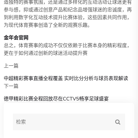
造独特的赛事氛围，还是通过多样化的互动活动让球迷更有
参与感，抑或通过创意产品和纪念品增强球迷的忠诚度，再
到利用数字化互动技术提升比赛体验，这些因素共同作用，
为现代体育赛事创造了全新的观赛乐趣。
金年会官网
总之，体育赛事的成功不仅仅依赖于比赛本身的精彩程度，
更在于如何通过创新的球迷活动提升赛
上一篇
中超精彩赛事直播全程覆盖 实时比分分析与球员表现解读
下一篇
德甲精彩比赛全程回放尽在CCTV5畅享足球盛宴