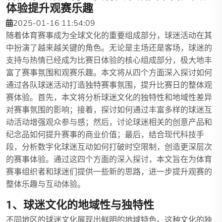
体验提升观赛乐趣
2025-01-16 11:54:09
随着体育赛事成为全球文化的重要组成部分，球迷活动在其
中扮演了越来越关键的角色。无论是主场还是客场，球迷的
支持与热情已经成为比赛日体验的核心组成部分，极大地丰
富了赛事氛围和观赛乐趣。本文将从四个方面深入探讨如何
通过各队球迷活动打造独特赛事氛围，提升比赛日的整体观
赛体验。首先，本文将分析球迷文化的独特性和地域性差异
对赛事氛围的影响；接着，探讨如何通过丰富多样的球迷互
动活动增强观众参与感；然后，讨论球迷相关的创意产品和
纪念品如何提升赛事的商业价值；最后，结合现代科技手
段，分析数字化球迷互动如何打破时空限制，创造更深层次
的赛事体验。通过这四个方面的深入探讨，本文旨在为体育
赛事组织者和球迷们提供一些新的思路，进一步提升观赛的
整体乐趣与互动体验。
1、球迷文化的地域性与独特性
不同地区的球迷文化展现出鲜明的地域特色。这种文化的独