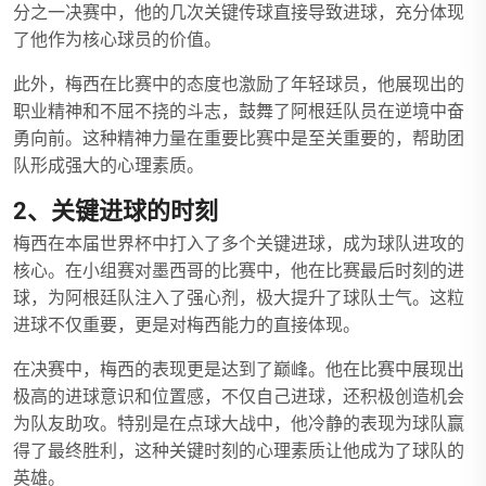
分之一决赛中，他的几次关键传球直接导致进球，充分体现
了他作为核心球员的价值。
此外，梅西在比赛中的态度也激励了年轻球员，他展现出的
职业精神和不屈不挠的斗志，鼓舞了阿根廷队员在逆境中奋
勇向前。这种精神力量在重要比赛中是至关重要的，帮助团
队形成强大的心理素质。
2、关键进球的时刻
梅西在本届世界杯中打入了多个关键进球，成为球队进攻的
核心。在小组赛对墨西哥的比赛中，他在比赛最后时刻的进
球，为阿根廷队注入了强心剂，极大提升了球队士气。这粒
进球不仅重要，更是对梅西能力的直接体现。
在决赛中，梅西的表现更是达到了巅峰。他在比赛中展现出
极高的进球意识和位置感，不仅自己进球，还积极创造机会
为队友助攻。特别是在点球大战中，他冷静的表现为球队赢
得了最终胜利，这种关键时刻的心理素质让他成为了球队的
英雄。