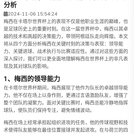
分析
2024-11-06 15:54:24
梅西在卡塔尔世界杯上的表现不仅是他职业生涯的巅峰，也
是足球历史上的重要时刻。在这一届世界杯中，梅西以其卓
越的技术和高超的决策能力，带领阿根廷队走向辉煌。本文
将从四个方面分析梅西在关键时刻的决策与表现：领导能
力、关键进球、战术执行与比赛适应性。通过对这些方面的
深入探讨，我们可以更全面地理解梅西在世界杯上的非凡表
现及其对球队的影响。
1、梅西的领导能力
在卡塔尔世界杯期间，梅西展现了他作为队长的卓越领导能
力。他不仅在场上以身作则，更通过言语激励队友，增强了
整个团队的凝聚力。面对关键比赛时，梅西总能冷静地指挥
球队，使队员们保持专注，避免情绪波动。
梅西在场上经常承担起组织进攻的任务，他的传球视野和技
术使得队友能够在最佳位置接球并发起进攻。在与荷兰的四