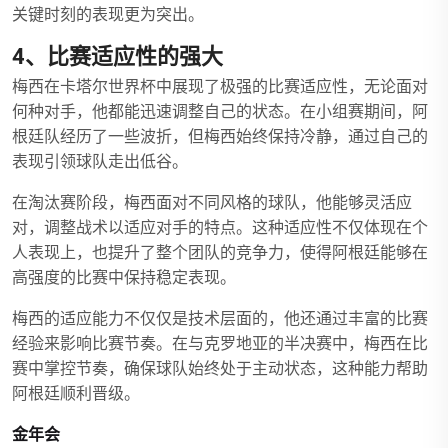
关键时刻的表现更为突出。
4、比赛适应性的强大
梅西在卡塔尔世界杯中展现了极强的比赛适应性，无论面对
何种对手，他都能迅速调整自己的状态。在小组赛期间，阿
根廷队经历了一些波折，但梅西始终保持冷静，通过自己的
表现引领球队走出低谷。
在淘汰赛阶段，梅西面对不同风格的球队，他能够灵活应
对，调整战术以适应对手的特点。这种适应性不仅体现在个
人表现上，也提升了整个团队的竞争力，使得阿根廷能够在
高强度的比赛中保持稳定表现。
梅西的适应能力不仅仅是技术层面的，他还通过丰富的比赛
经验来影响比赛节奏。在与克罗地亚的半决赛中，梅西在比
赛中掌控节奏，确保球队始终处于主动状态，这种能力帮助
阿根廷顺利晋级。
金年会