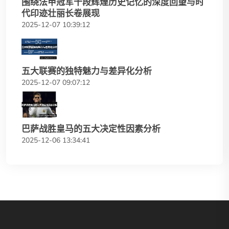
围绕法甲冠军十段辉煌历史记忆的深度回望与时
代印迹壮丽长卷展现
2025-12-07 10:39:12
五大联赛的独特魅力与差异化分析
2025-12-07 09:07:12
巴萨战胜皇马的五大决定性因素分析
2025-12-06 13:34:41