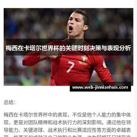
总结：
梅西在卡塔尔世界杯中的表现，不仅是他个人能力的集中体
现，更是对团队精神和战术执行力的深刻影响。通过他在领
导能力、关键进球、战术执行和比赛适应性等方面的卓越表