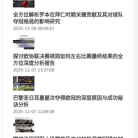
全方位解析罗本在拜仁时期关键贡献及其对球队
夺冠格局的影响研究
2025-12-08 09:06:51
探讨欧协联决赛规则如何左右比赛最终结果的全
方位深度分析报告
2025-12-07 13:37:08
巴黎圣日耳曼屡次夺得欧冠的深层原因与成功秘
诀分析
2025-12-07 12:08:38