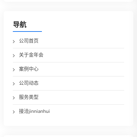
导航
公司首页
关于金年会
案例中心
公司动态
服务类型
接洽jinnianhui