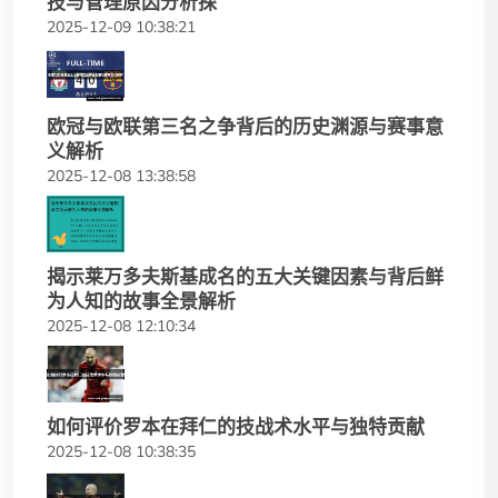
技与管理原因分析探
2025-12-09 10:38:21
欧冠与欧联第三名之争背后的历史渊源与赛事意
义解析
2025-12-08 13:38:58
揭示莱万多夫斯基成名的五大关键因素与背后鲜
为人知的故事全景解析
2025-12-08 12:10:34
如何评价罗本在拜仁的技战术水平与独特贡献
2025-12-08 10:38:35