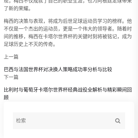
现，梅西不仅成就了自己的职业生涯，也为阿根廷足球带来
了新的荣耀。
梅西的决策与表现，将成为后世足球运动员学习的榜样。他
不仅是一个杰出的运动员，更是一个伟大的领导者。随着时
间的推移，梅西在卡塔尔世界杯的关键时刻将被铭记，成为
足球历史上不灭的传奇。
上一篇
巴西与法国世界杯对决换人策略成功率分析与比较
下一篇
比利时与葡萄牙卡塔尔世界杯经典战役全解析与精彩瞬间回
顾