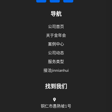
导航
公司首页
关于金年会
案例中心
公司动态
服务类型
接洽jinnianhui
找到我们
铜仁市愚熟坡1号