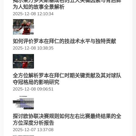
揭示莱万多夫斯基成名的五大关键因素与背后鲜
为人知的故事全景解析
2025-12-08 12:10:34
如何评价罗本在拜仁的技战术水平与独特贡献
2025-12-08 10:38:35
全方位解析罗本在拜仁时期关键贡献及其对球队
夺冠格局的影响研究
2025-12-08 09:06:51
探讨欧协联决赛规则如何左右比赛最终结果的全
方位深度分析报告
2025-12-07 13:37:08