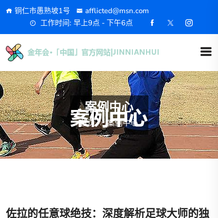
铜仁市愚熟坡1号
afflicted@msn.com
工作时间: 早上9点 - 下午6点
案例中心
首页
案例中心
佐拉的任意球绝技：深度解析足球大师的独