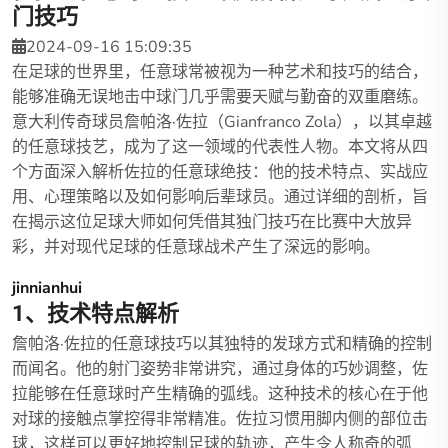
门技巧
2024-09-16 15:09:35
在足球的世界里，任意球常被视为一种艺术和技巧的结合，
能够准确无误地击中球门几乎需要天赋与勤奋的双重磨练。
意大利传奇球员詹帕洛·佐拉（Gianfranco Zola），以其卓越
的任意球技艺，成为了这一领域的代表性人物。本文将从四
个方面深入解析佐拉的任意球绝技：他的技术特点、实战应
用、心理策略以及如何影响后辈球员。通过详细的剖析，旨
在揭示这位足球大师如何凭借其独门技巧在比赛中大放异
彩，并对现代足球的任意球战术产生了深远的影响。
jinnianhui
1、技术特点解析
詹帕洛·佐拉的任意球技巧以其独特的发球方式和精确的控制
而闻名。他的射门姿势非常讲究，通过身体的巧妙调整，佐
拉能够在任意球时产生精确的弧线。这种技术的核心在于他
对球的接触点掌控得非常精准。佐拉习惯用脚内侧的部位击
球，这样可以更好地控制足球的轨迹，产生令人称奇的弧