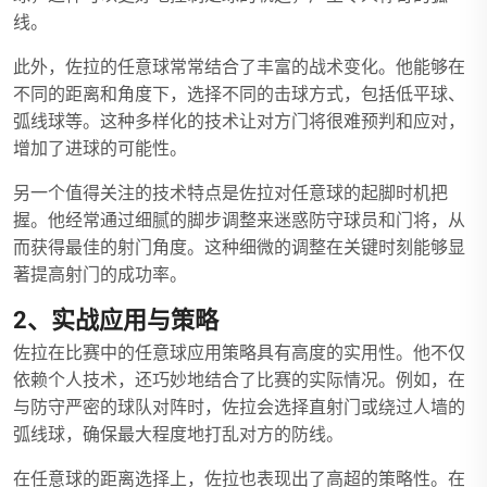
线。
此外，佐拉的任意球常常结合了丰富的战术变化。他能够在
不同的距离和角度下，选择不同的击球方式，包括低平球、
弧线球等。这种多样化的技术让对方门将很难预判和应对，
增加了进球的可能性。
另一个值得关注的技术特点是佐拉对任意球的起脚时机把
握。他经常通过细腻的脚步调整来迷惑防守球员和门将，从
而获得最佳的射门角度。这种细微的调整在关键时刻能够显
著提高射门的成功率。
2、实战应用与策略
佐拉在比赛中的任意球应用策略具有高度的实用性。他不仅
依赖个人技术，还巧妙地结合了比赛的实际情况。例如，在
与防守严密的球队对阵时，佐拉会选择直射门或绕过人墙的
弧线球，确保最大程度地打乱对方的防线。
在任意球的距离选择上，佐拉也表现出了高超的策略性。在