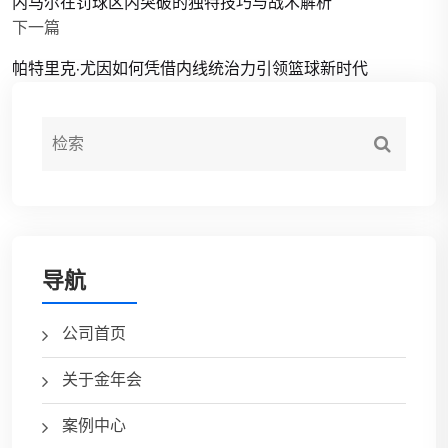
内马尔在罚球区内突破的独特技巧与战术解析
下一篇
帕特里克·尤因如何凭借内线统治力引领篮球新时代
导航
公司首页
关于金年会
案例中心