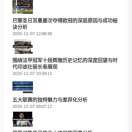
巴黎圣日耳曼屡次夺得欧冠的深层原因与成功秘
诀分析
2025-12-07 12:08:38
围绕法甲冠军十段辉煌历史记忆的深度回望与时
代印迹壮丽长卷展现
2025-12-07 10:39:12
五大联赛的独特魅力与差异化分析
2025-12-07 09:07:12