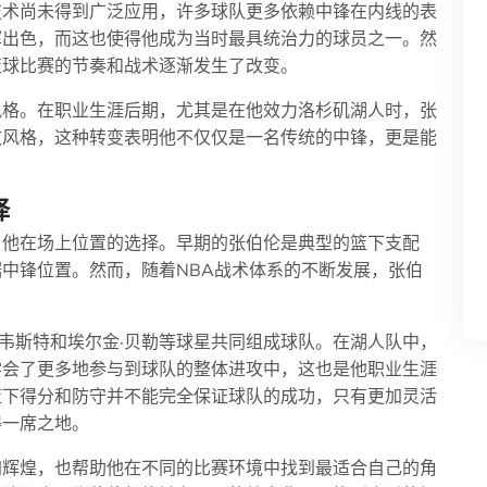
技术尚未得到广泛应用，许多球队更多依赖中锋在内线的表
挥出色，而这也使得他成为当时最具统治力的球员之一。然
篮球比赛的节奏和战术逐渐发生了改变。
风格。在职业生涯后期，尤其是在他效力洛杉矶湖人时，张
攻风格，这种转变表明他不仅仅是一名传统的中锋，更是能
择
了他在场上位置的选择。早期的张伯伦是典型的篮下支配
中锋位置。然而，随着NBA战术体系的不断发展，张伯
·韦斯特和埃尔金·贝勒等球星共同组成球队。在湖人队中，
学会了更多地参与到球队的整体进攻中，这也是他职业生涯
篮下得分和防守并不能完全保证球队的成功，只有更加灵活
得一席之地。
加辉煌，也帮助他在不同的比赛环境中找到最适合自己的角