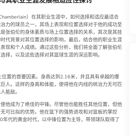
与其职业生涯发展相适应性探讨
Chamberlain）在其职业生涯中，如何选择和适应最适合
统治力的球员之一，其场上表现和位置选择对于他的成功至
先是张伯伦的身体素质与场上位置选择的关系，其次是其技
的时代背景对其位置选择的影响，最后，结合他的职业生涯
队表现和个人成绩。通过这些分析，我们将全面了解张伯伦
置选择，以及这些选择对其篮球生涯的深远影响。
位置的首要因素。身高达到2.16米，并且具有卓越的爆
赋巨人。这样的身高和体能，使得他在内线的统治力无可匹
无人能敌。
质使他成为了绝佳的中锋。尽管他也能胜任其他位置，但他
备无可比拟的优势。他在篮下的强势进攻和对篮板的掌控
60年代的黄金时代，以中锋位置为主导，带领球队取得了