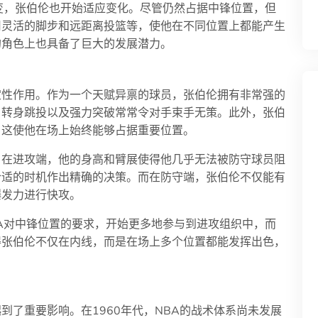
变，张伯伦也开始适应变化。尽管仍然占据中锋位置，但
用灵活的脚步和远距离投篮等，使他在不同位置上都能产生
的角色上也具备了巨大的发展潜力。
定性作用。作为一个天赋异禀的球员，张伯伦拥有非常强的
、转身跳投以及强力突破常常令对手束手无策。此外，张伯
，这使他在场上始终能够占据重要位置。
。在进攻端，他的身高和臂展使得他几乎无法被防守球员阻
合适的时机作出精确的决策。而在防守端，张伯伦不仅能有
爆发力进行快攻。
A对中锋位置的要求，开始更多地参与到进攻组织中，而
得张伯伦不仅在内线，而是在场上多个位置都能发挥出色，
到了重要影响。在1960年代，NBA的战术体系尚未发展