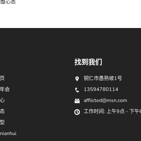
调整心态
找到我们
页
铜仁市愚熟坡1号
年会
13594780114
心
afflicted@msn.com
态
工作时间: 上午9点 - 下午
型
nianhui