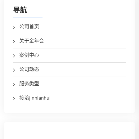
导航
公司首页
关于金年会
案例中心
公司动态
服务类型
接洽jinnianhui