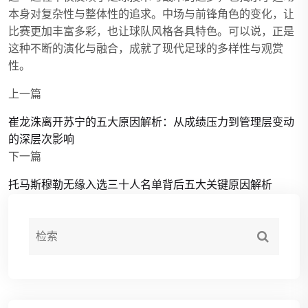
本身对复杂性与整体性的追求。中场与前锋角色的变化，让
比赛更加丰富多彩，也让球队风格各具特色。可以说，正是
这种不断的演化与融合，成就了现代足球的多样性与观赏
性。
上一篇
崔龙洙离开苏宁的五大原因解析：从成绩压力到管理层变动
的深层次影响
下一篇
托马斯穆勒无缘入选三十人名单背后五大关键原因解析