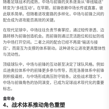
随着足球战术的成熟，中场与前锋的关系逐渐从“单线输送”
转变为“多线互动”。在早期，前锋依赖中场长传或直塞，彼
此联系简单。但随着进攻套路的多样化，中场与前锋之间的
配合成为进攻能否高效的关键。
在现代足球中，中场往往负责节奏掌控，通过短传渗透、边
路转移为前锋创造机会。而前锋则通过灵活跑位和拉扯防线
为中场打开空间。二者之间的配合已经不再是“输送与接
应”，而是互为支撑的体系联动。这种进化让进攻更具整体性
与流动性。
顶级球队中，中场与前锋的互动甚至决定了球队风格。例如
瓜迪奥拉体系中的前锋更多参与传导，而克洛普体系中前锋
则积极逼抢，与中场形成高压防守链条。这些战术理念下，
中场与前锋角色的协同演变，已成为足球战术现代化的重要
标志。
金年会
4、战术体系推动角色重塑