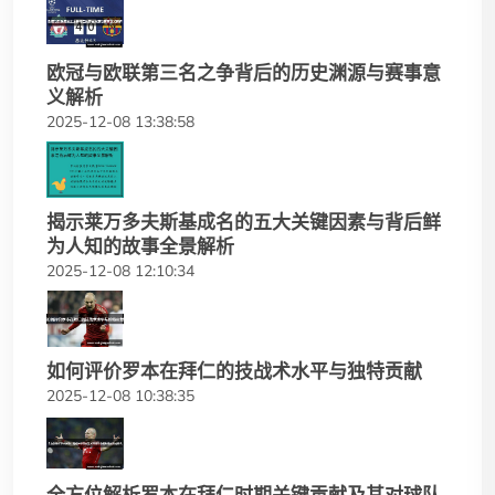
欧冠与欧联第三名之争背后的历史渊源与赛事意
义解析
2025-12-08 13:38:58
揭示莱万多夫斯基成名的五大关键因素与背后鲜
为人知的故事全景解析
2025-12-08 12:10:34
如何评价罗本在拜仁的技战术水平与独特贡献
2025-12-08 10:38:35