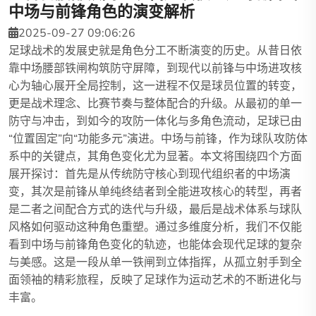
中场与前锋角色的演变解析
2025-09-27 09:06:26
足球战术的发展史就是角色分工不断演变的历史。从昔日依
靠中场腰部铁闸构筑防守屏障，到现代以前锋与中场进攻核
心为轴心展开全局控制，这一进程不仅是球员位置的转变，
更是战术理念、比赛节奏与整体配合的升级。从最初的单一
防守与冲击，到如今的攻防一体化与多角色流动，足球已由
“位置固定”向“功能多元”演进。中场与前锋，作为球队攻防体
系中的关键点，其角色变化尤为显著。本文将围绕四个方面
展开探讨：首先是从传统防守核心到现代组织者的中场演
变，其次是前锋从单纯终结者到全能进攻核心的转型，再者
是二者之间配合方式的迭代与升级，最后是战术体系与球队
风格如何驱动这种角色重塑。通过多维度分析，我们不仅能
看到中场与前锋角色变化的轨迹，也能体会现代足球的复杂
与美感。这是一段从单一铁闸到立体指挥，从孤立射手到全
面领袖的精彩旅程，反映了足球作为运动艺术的不断进化与
丰富。