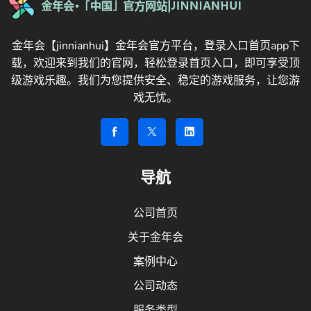
金年会【jinnianhui】金年会官方平台，登录入口首页app下
载，欢迎来到我们的官网，轻松登录首页入口，即可享受顶
级游戏乐趣。我们为您提供安全、稳定的游戏服务，让您游
戏无忧。
导航
公司首页
关于金年会
案例中心
公司动态
服务类型