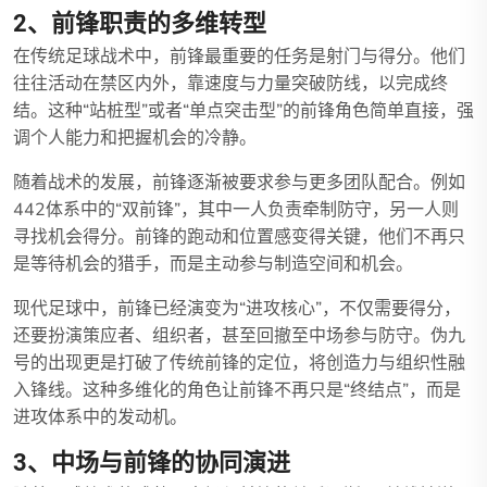
2、前锋职责的多维转型
在传统足球战术中，前锋最重要的任务是射门与得分。他们
往往活动在禁区内外，靠速度与力量突破防线，以完成终
结。这种“站桩型”或者“单点突击型”的前锋角色简单直接，强
调个人能力和把握机会的冷静。
随着战术的发展，前锋逐渐被要求参与更多团队配合。例如
442体系中的“双前锋”，其中一人负责牵制防守，另一人则
寻找机会得分。前锋的跑动和位置感变得关键，他们不再只
是等待机会的猎手，而是主动参与制造空间和机会。
现代足球中，前锋已经演变为“进攻核心”，不仅需要得分，
还要扮演策应者、组织者，甚至回撤至中场参与防守。伪九
号的出现更是打破了传统前锋的定位，将创造力与组织性融
入锋线。这种多维化的角色让前锋不再只是“终结点”，而是
进攻体系中的发动机。
3、中场与前锋的协同演进