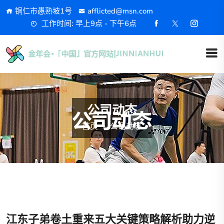
铜仁市愚熟坡1号
afflicted@msn.com
工作时间: 早上9点 - 下午6点
公司动态
首页
公司动态
江东子弟卷土重来五大关键策略解析助力逆