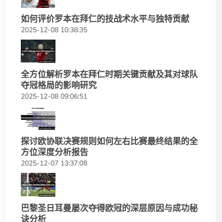
如何评价罗本在拜仁的技战术水平与独特贡献
2025-12-08 10:38:35
全方位解析罗本在拜仁时期关键贡献及其对球队
夺冠格局的影响研究
2025-12-08 09:06:51
探讨欧协联决赛规则如何左右比赛最终结果的全
方位深度分析报告
2025-12-07 13:37:08
巴黎圣日耳曼屡次夺得欧冠的深层原因与成功秘
诀分析