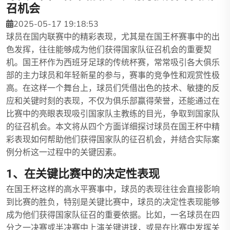
召机会
2025-05-17 19:18:53
球员在国内联赛中的精彩表现，尤其是在国王杯赛事中的出
色发挥，往往能够成为他们获得国家队征召机会的重要契
机。国王杯作为西班牙足球的传统杯赛，常常吸引各大俱乐
部的主力球员和年轻新星的参与，赛事的竞争性和观赏性极
高。在这样一个舞台上，球员们凭借出色的技术、敏捷的反
应和关键时刻的表现，不仅为俱乐部赢得荣誉，还能通过在
比赛中的亮眼表现吸引国家队主教练的目光，争取到国家队
的征召机会。本文将从四个方面详细探讨球员在国王杯中精
彩表现如何帮助他们获得国家队的征召机会，并结合实际案
例分析这一过程中的关键因素。
1、在关键比赛中的决定性表现
在国王杯这样的高水平赛事中，球员的表现往往会直接影响
到比赛的胜负，特别是关键比赛中，球员的决定性表现能够
成为他们获得国家队征召的重要依据。比如，一名球员在四
分之一决赛或半决赛中上演关键进球，或是在比赛中发挥关