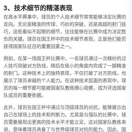
3、技术细节的精湛表现
在高水平赛事中，球员的个人技术细节常常能够决定比赛的
走向。无论是精准的传球、巧妙的突破，还是高超的射门技
巧，这些看似不起眼的细节，往往能够在比赛中成为决定胜
负的关键。球员在国王杯中的技术细节表现，正是他们能否
获得国家队征召的重要因素之一。
例如，在某一场国王杯比赛中，一名球员通过一次精妙的过
人技巧突破对方防线，随后在极小的角度内完成了一脚精准
的射门。这种技术上的独特表现，不仅打破了对方防线，也
展示了球员卓越的个人能力。在这种技术层面的表现中，球
员的每一细节都可能被国家队教练细心观察，成为评选国家
队成员的重要依据。
此外，球员在国王杯中通过与顶级球员的对抗，能够展示出
自己在球场上的技术和判断力。尤其是与强队的比赛中，球
员需要展现出更高的技术水平才能立足，这对国家队教练来
说，意味着球员具备了与世界级球员对抗的能力。因此，国