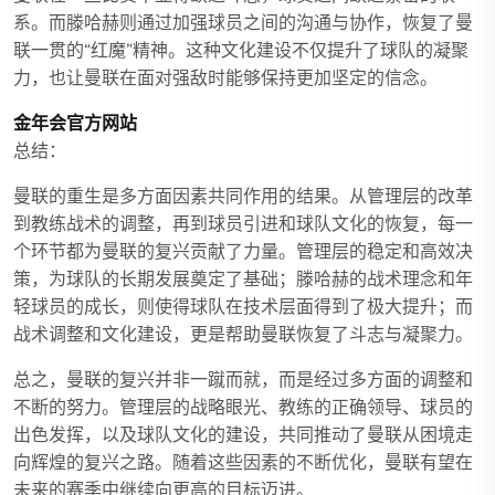
系。而滕哈赫则通过加强球员之间的沟通与协作，恢复了曼
联一贯的“红魔”精神。这种文化建设不仅提升了球队的凝聚
力，也让曼联在面对强敌时能够保持更加坚定的信念。
金年会官方网站
总结：
曼联的重生是多方面因素共同作用的结果。从管理层的改革
到教练战术的调整，再到球员引进和球队文化的恢复，每一
个环节都为曼联的复兴贡献了力量。管理层的稳定和高效决
策，为球队的长期发展奠定了基础；滕哈赫的战术理念和年
轻球员的成长，则使得球队在技术层面得到了极大提升；而
战术调整和文化建设，更是帮助曼联恢复了斗志与凝聚力。
总之，曼联的复兴并非一蹴而就，而是经过多方面的调整和
不断的努力。管理层的战略眼光、教练的正确领导、球员的
出色发挥，以及球队文化的建设，共同推动了曼联从困境走
向辉煌的复兴之路。随着这些因素的不断优化，曼联有望在
未来的赛季中继续向更高的目标迈进。