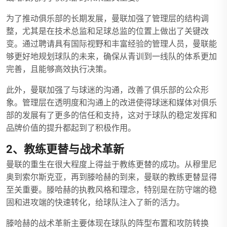
为了推动俱乐部的长期发展，曼联加强了管理层的结构调
整，尤其是在技术总监和足球总监的位置上做出了关键改
变。通过聘请具有国际视野和丰富经验的管理人员，曼联能
够更好地规划球队的未来，确保从青训到一线队的体系更加
完善，且能够高效执行决策。
此外，曼联加强了与球迷的沟通，改善了俱乐部的公众形
象。管理层在透明度和沟通上的改进使得球迷和媒体对俱乐
部的发展有了更多的信任和支持，这对于球队的稳定发挥和
品牌价值的提升都起到了积极作用。
2、教练更替与战术革新
曼联的重生在很大程度上得益于教练更替的成功。从穆里尼
奥到索尔斯克亚，再到滕哈赫的到来，曼联的教练更替显得
至关重要。滕哈赫的执教风格和理念，特别是在防守端的稳
固和进攻端的快速转化，给球队注入了新的活力。
滕哈赫的战术革新主要体现在球队的阵型布置和攻防转换