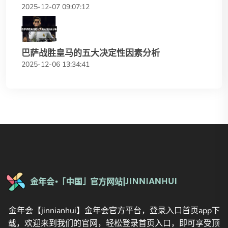
2025-12-07 09:07:12
巴萨战胜皇马的五大决定性因素分析
2025-12-06 13:34:41
金年会【jinnianhui】金年会官方平台，登录入口首页app下
载，欢迎来到我们的官网，轻松登录首页入口，即可享受顶