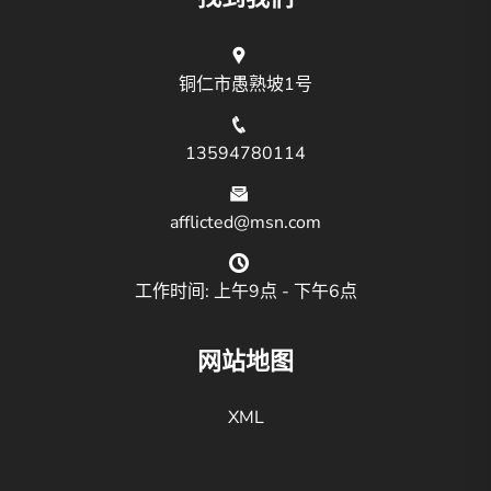
铜仁市愚熟坡1号
13594780114
afflicted@msn.com
工作时间: 上午9点 - 下午6点
网站地图
XML