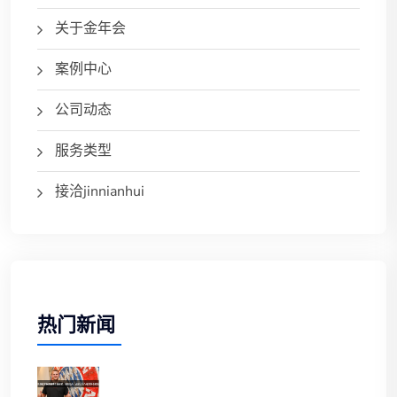
关于金年会
案例中心
公司动态
服务类型
接洽jinnianhui
热门新闻