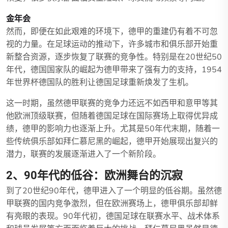
金年会
然而，即便在如此艰难的环境下，德甲的重建仍有着不可忽
视的力量。在足球运动的推动下，许多城市和俱乐部开始重
新整合资源，逐步恢复了联赛的竞争性。特别是在20世纪50
年代，德国国家队的崛起为德甲带来了强有力的支持，1954
年世界杯德国队的胜利让德国足球重新焕发了生机。
这一时期，虽然德甲联赛的竞争力还远不如西甲和意甲等其
他欧洲顶级联赛，但随着德国足球在国际赛场上取得优异成
绩，德甲的影响力也逐渐上升。尤其是50年代末期，随着一
些传统俱乐部如拜仁慕尼黑的崛起，德甲开始展现出复兴的
潜力，联赛的发展逐渐进入了一个新阶段。
2、90年代的低谷：欧洲舞台的沉寂
到了20世纪90年代，德甲进入了一个明显的低谷期。虽然德
甲联赛的国内竞争激烈，但在欧洲赛场上，德甲俱乐部却鲜
有亮眼的表现。90年代初，德国足球在联赛水平、战术体系