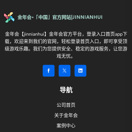
金年会【jinnianhui】金年会官方平台，登录入口首页app下
载，欢迎来到我们的官网，轻松登录首页入口，即可享受顶
级游戏乐趣。我们为您提供安全、稳定的游戏服务，让您游
戏无忧。
导航
公司首页
关于金年会
案例中心