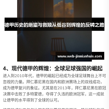
4、现代德甲的辉煌：全球足球强国的崛起
进入到2010年代，德甲的崛起已经成为全球足球舞台上不可
忽视的力量。拜仁慕尼黑在国内和欧洲赛场上的双线成功，
成为德甲复兴的象征。尤其是在2013年，拜仁慕尼黑在欧冠
决赛中击败了多特蒙德，夺得了久违的欧洲冠军，这一成就
让德甲的水平得到了全球的认可。