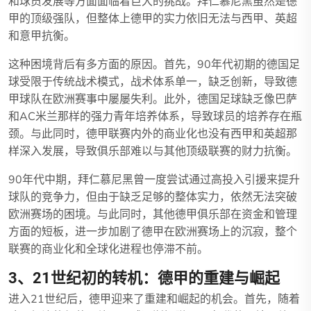
和球员发展等方面面临着巨大的挑战。拜仁慕尼黑虽然是德
甲的顶级强队，但整体上德甲的实力依旧无法与西甲、英超
和意甲抗衡。
这种困境背后有多方面的原因。首先，90年代初期的德国足
球受限于传统战术模式，战术体系单一，缺乏创新，导致德
甲球队在欧洲赛事中屡屡失利。此外，德国足球缺乏像巴萨
和AC米兰那样的强力青年培养体系，导致球员的培养存在瓶
颈。与此同时，德甲联赛内外的商业化也没有西甲和英超那
样深入发展，导致俱乐部难以与其他顶级联赛的财力抗衡。
90年代中期，拜仁慕尼黑曾一度尝试通过高投入引援来提升
球队的竞争力，但由于缺乏足够的整体实力，依然无法突破
欧洲赛场的困境。与此同时，其他德甲俱乐部在资金和管理
方面的短板，进一步加剧了德甲在欧洲赛场上的沉寂，整个
联赛的商业化和全球化进程也停滞不前。
3、21世纪初的转机：德甲的重建与崛起
进入21世纪后，德甲迎来了重建和崛起的机会。首先，随着