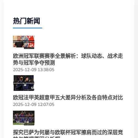
热门新闻
欧洲冠军联赛赛季全景解析：球队动态、战术走
势与冠军争夺预测
2025-12-09 13:38:05
欧冠法甲英超意甲五大差异分析及各自特点对比
2025-12-09 12:07:05
探究巴萨为何屡与欧联杯冠军擦肩而过的深层竞