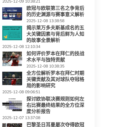
2025-12-09 10:38:21
欧冠与欧联第三名之争背后
的历史渊源与赛事意义解析
2025-12-08 13:38:58
揭示莱万多夫斯基成名的五
大关键因素与背后鲜为人知
的故事全景解析
2025-12-08 12:10:34
如何评价罗本在拜仁的技战
术水平与独特贡献
2025-12-08 10:38:35
全方位解析罗本在拜仁时期
关键贡献及其对球队夺冠格
局的影响研究
2025-12-08 09:06:51
探讨欧协联决赛规则如何左
右比赛最终结果的全方位深
度分析报告
2025-12-07 13:37:08
巴黎圣日耳曼屡次夺得欧冠