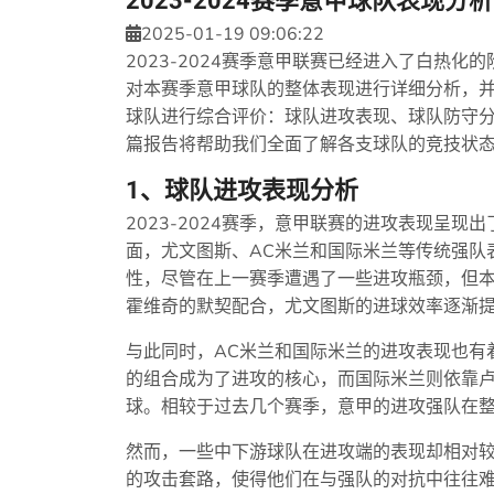
2023-2024赛季意甲球队表现
2025-01-19 09:06:22
2023-2024赛季意甲联赛已经进入了白热
对本赛季意甲球队的整体表现进行详细分析，
球队进行综合评价：球队进攻表现、球队防守
篇报告将帮助我们全面了解各支球队的竞技状
1、球队进攻表现分析
2023-2024赛季，意甲联赛的进攻表现呈
面，尤文图斯、AC米兰和国际米兰等传统强队
性，尽管在上一赛季遭遇了一些进攻瓶颈，但
霍维奇的默契配合，尤文图斯的进球效率逐渐
与此同时，AC米兰和国际米兰的进攻表现也有
的组合成为了进攻的核心，而国际米兰则依靠
球。相较于过去几个赛季，意甲的进攻强队在
然而，一些中下游球队在进攻端的表现却相对
的攻击套路，使得他们在与强队的对抗中往往