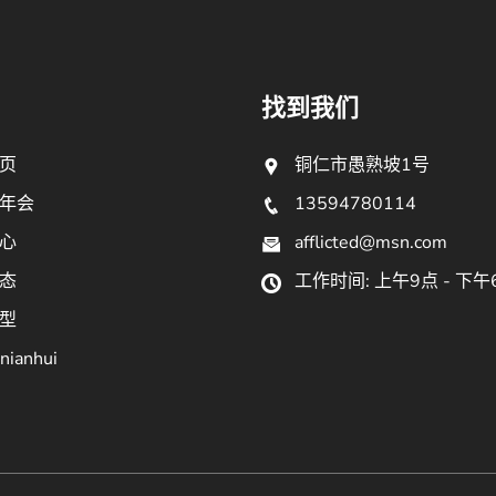
找到我们
页
铜仁市愚熟坡1号
年会
13594780114
心
afflicted@msn.com
态
工作时间: 上午9点 - 下午
型
nianhui