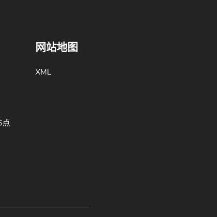
网站地图
XML
6点