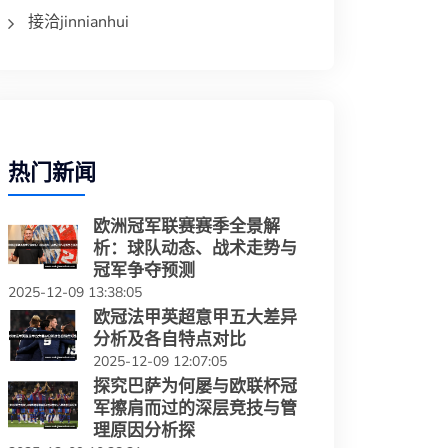
接洽jinnianhui
热门新闻
欧洲冠军联赛赛季全景解
析：球队动态、战术走势与
冠军争夺预测
2025-12-09 13:38:05
欧冠法甲英超意甲五大差异
分析及各自特点对比
2025-12-09 12:07:05
探究巴萨为何屡与欧联杯冠
军擦肩而过的深层竞技与管
理原因分析探