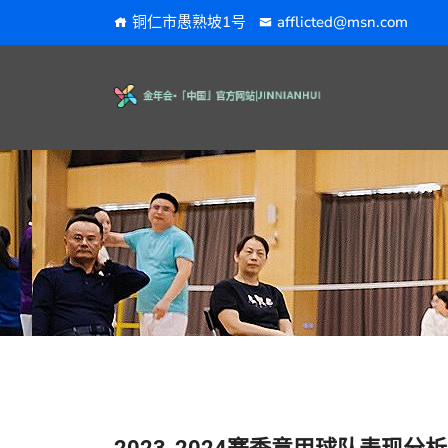
铜仁市愚熟坡1号
afflicted@msn.com