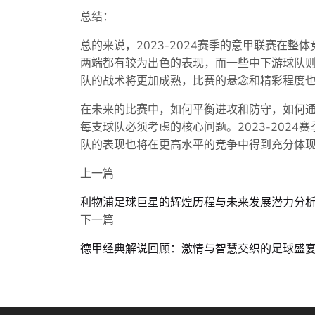
总结：
总的来说，2023-2024赛季的意甲联赛在
两端都有较为出色的表现，而一些中下游球队
队的战术将更加成熟，比赛的悬念和精彩程度
在未来的比赛中，如何平衡进攻和防守，如何
每支球队必须考虑的核心问题。2023-202
队的表现也将在更高水平的竞争中得到充分体
上一篇
利物浦足球巨星的辉煌历程与未来发展潜力分
下一篇
德甲经典解说回顾：激情与智慧交织的足球盛