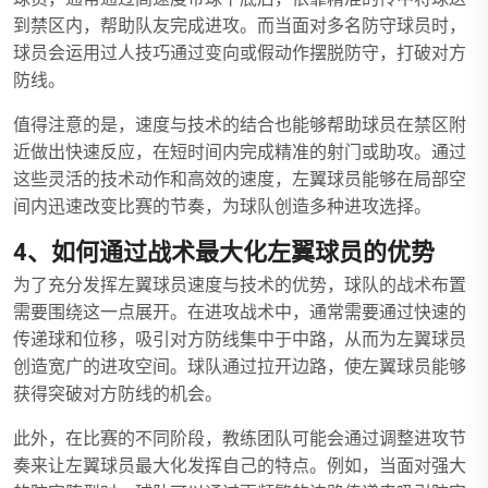
到禁区内，帮助队友完成进攻。而当面对多名防守球员时，
球员会运用过人技巧通过变向或假动作摆脱防守，打破对方
防线。
值得注意的是，速度与技术的结合也能够帮助球员在禁区附
近做出快速反应，在短时间内完成精准的射门或助攻。通过
这些灵活的技术动作和高效的速度，左翼球员能够在局部空
间内迅速改变比赛的节奏，为球队创造多种进攻选择。
4、如何通过战术最大化左翼球员的优势
为了充分发挥左翼球员速度与技术的优势，球队的战术布置
需要围绕这一点展开。在进攻战术中，通常需要通过快速的
传递球和位移，吸引对方防线集中于中路，从而为左翼球员
创造宽广的进攻空间。球队通过拉开边路，使左翼球员能够
获得突破对方防线的机会。
此外，在比赛的不同阶段，教练团队可能会通过调整进攻节
奏来让左翼球员最大化发挥自己的特点。例如，当面对强大