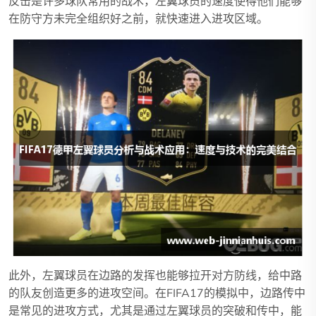
反击是许多球队常用的战术，左翼球员的速度使得他们能够
在防守方未完全组织好之前，就快速进入进攻区域。
此外，左翼球员在边路的发挥也能够拉开对方防线，给中路
的队友创造更多的进攻空间。在FIFA17的模拟中，边路传中
是常见的进攻方式，尤其是通过左翼球员的突破和传中，能