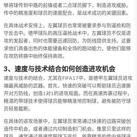
够将球传到中路的前锋或者二点球员脚下，制造进攻威胁。
传中的精准度和球员的速度配合，是战术成功的关键因素。
在具体战术安排上，左翼球员也常常被要求参与到逼抢和防
守反击中。德甲球队的高压逼抢战术中，左翼球员不仅是进
攻的发起者，同时也需要迅速回防，为防线提供支持。这要
求他们具备出色的体能储备和全场的跑动能力，使他们能够
在攻防转换中始终保持高效。
3、速度与技术结合如何创造进攻机会
速度与技术的结合，尤其在FIFA17中，是德甲左翼球员进攻
端最具威胁的武器。首先，快速的突破可以帮助球员迅速撕
开对方防线，创造1对1的进攻局面。而在高速奔袭过程中，
精湛的带球技术使得球员能够精准地控制球，避免被防守球
员轻易截断。
在具体的进攻场景中，左翼球员常常通过快速的边路突破创
造传中机会，或者通过内切制造射门机会。像里贝里这样的
球员，通常通过高速度带球下底后，依靠精准的传中将球送