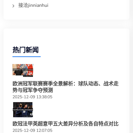
接洽jinnianhui
热门新闻
欧洲冠军联赛赛季全景解析：球队动态、战术走
势与冠军争夺预测
2025-12-09 13:38:05
欧冠法甲英超意甲五大差异分析及各自特点对比
2025-12-09 12:07:05