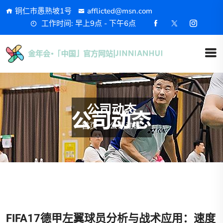
铜仁市愚熟坡1号
afflicted@msn.com
工作时间: 早上9点 - 下午6点
公司动态
首页
公司动态
FIFA17德甲左翼球员分析与战术应用：速度