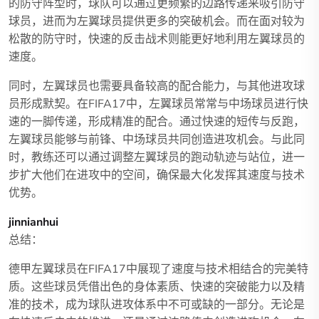
的防守阵型时，球队可以通过更频繁的边路传递来吸引防守
球员，进而为左翼球员提供更多的突破机会。而在面对较为
松散的防守时，快速的反击战术则能更好地利用左翼球员的
速度。
同时，左翼球员也需要具备较高的配合能力，与其他进攻球
员形成默契。在FIFA17中，左翼球员常常与中场球员进行快
速的一脚传递，形成精准的配合。通过快速的短传与反跑，
左翼球员能够与前锋、中场球员共同创造进攻机会。与此同
时，教练还可以通过调整左翼球员的跑动轨迹与站位，进一
步扩大他们在进攻中的空间，确保最大化发挥其速度与技术
优势。
jinnianhui
总结：
德甲左翼球员在FIFA17中展现了速度与技术相结合的完美特
质。这些球员凭借出色的身体素质、快速的突破能力以及精
准的技术，成为球队进攻体系中不可或缺的一部分。无论是