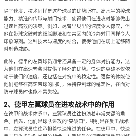
除了速度，技术同样是这些球员的优势所在。高水平的控球
能力、精准的传球与射门技术，使得他们在进攻时能够做出
迅速且高效的决策。例如，尽管里贝里的速度令人惊叹，但
他在带球突破时的细腻脚法和在禁区内的冷静射门同样令人
印象深刻。这种技术与速度的结合，使得他们在场上能够随
时制造威胁。
此外，德甲的左翼球员通常还具备一定的身体对抗能力，这
为他们在高速奔袭时提供了额外的优势。快速的突破不仅依
赖于他们的速度，还包括在对抗中的稳定性。强健的体能使
他们能够在高速带球的同时，保持控制球的稳定性，在面对
防守球员时也能不易失控。
2、德甲左翼球员在进攻战术中的作用
在德甲的战术体系中，左翼球员往往扮演着非常关键的角
色。首先，他们是球队进攻的“突破口”，特别是在反击战术
中，左翼球员往往承担着快速推进的任务。在德甲中，快速