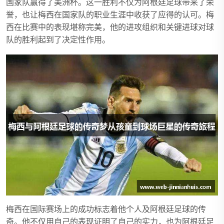
国家队赢得了美洲杯。这一胜利不仅为阿根廷足球带来了荣
誉，也让梅西在国家队的职业生涯中收获了应得的认可。梅
西在比赛中的表现堪称完美，他的进攻组织和关键进球对球
队的胜利起到了决定性作用。
梅西在国际赛场上的成功标志着他个人及阿根廷足球的传
奇。他不仅用自己的表现证明了自己的实力，也为阿根廷足