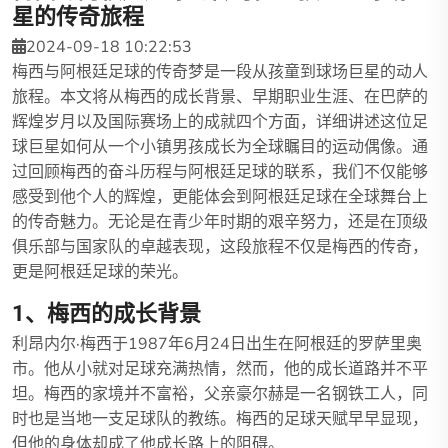
星的传奇旅程
2024-09-18 10:22:53
梅西与阿根廷足球的传奇梦是一段从孩童到球场巨星的动人
旅程。本文将从梅西的成长背景、早期职业生涯、在巴萨的
辉煌岁月以及国际赛场上的成就四个方面，详细讲述这位足
球巨星如何从一个小镇男孩成长为全球瞩目的运动偶像。通
过回顾梅西的奋斗历程与阿根廷足球的联系，我们不仅能够
感受到他个人的辉煌，更能体会到阿根廷足球在全球舞台上
的传奇魅力。无论是在青少年时期的艰辛努力，还是在顶级
俱乐部与国家队的卓越表现，这段旅程不仅是梅西的传奇，
更是阿根廷足球的荣光。
1、梅西的成长背景
利昂内尔·梅西于1987年6月24日出生在阿根廷的罗萨里奥
市。他从小就对足球充满热情，然而，他的成长道路并不平
坦。梅西的家境并不富裕，父亲豪尔赫是一名钢铁工人，同
时也是当地一支足球队的教练。梅西的足球天赋早早显现，
但他的身体却成了他成长路上的阻碍。