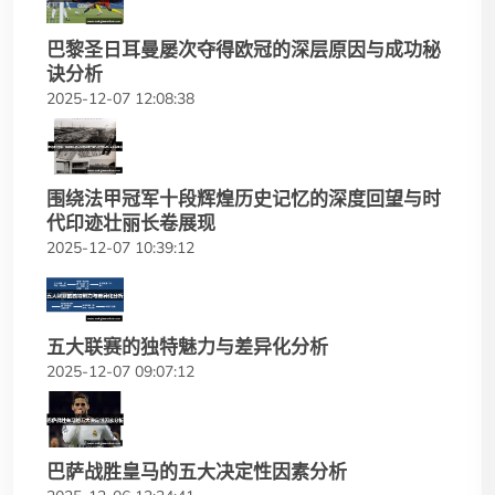
巴黎圣日耳曼屡次夺得欧冠的深层原因与成功秘
诀分析
2025-12-07 12:08:38
围绕法甲冠军十段辉煌历史记忆的深度回望与时
代印迹壮丽长卷展现
2025-12-07 10:39:12
五大联赛的独特魅力与差异化分析
2025-12-07 09:07:12
巴萨战胜皇马的五大决定性因素分析