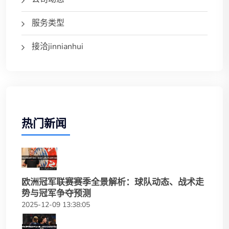
服务类型
接洽jinnianhui
热门新闻
欧洲冠军联赛赛季全景解析：球队动态、战术走
势与冠军争夺预测
2025-12-09 13:38:05