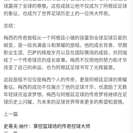
球赢得了全球的尊敬。这些成就让他不仅成为了阿根廷足球
的象征，也成为了世界足球历史上的一位伟大传奇。
总结：
梅西的传奇旅程从一个阿根廷小镇的孩童到全球足球巨星的
蜕变，是一段充满奋斗和荣耀的旅程。他的成长背景、早期
职业生涯、巴萨的辉煌岁月以及在国际赛场的成就，共同描
绘了一个传奇球员的成长故事。梅西不仅用他的努力和才华
改变了自己的命运，也为阿根廷足球书写了光辉篇章。
这段旅程不仅仅是梅西个人的传奇，更是阿根廷足球的荣耀
象征。梅西的成功不仅展示了他的足球才华，也激励了无数
年轻球员追求梦想。梅西与阿根廷足球的传奇梦将继续在足
球历史上闪耀，为未来的足球世界带来更多的希望和激情。
上一篇
史蒂夫·纳什：掌控篮球场的传奇控球大师