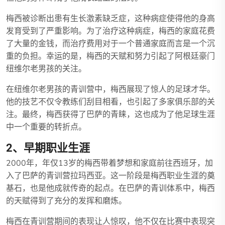
梅西被诊断出患有生长激素缺乏症，这种病症使得他的身高
发育受到了严重影响。为了治疗这种病症，梅西的家庭花费
了大量的金钱，而治疗费用对于一个普通家庭而言是一个沉
重的负担。幸运的是，梅西的天赋和努力引起了阿根廷豪门
纽维尔老男孩的关注。
在纽维尔老男孩的青训营中，梅西展现了惊人的足球才华。
他的技艺不仅令教练们刮目相看，也引起了多家俱乐部的关
注。最终，梅西获得了巴萨的青睐，这也成为了他足球生涯
中一个重要的转折点。
2、早期职业生涯
2000年，年仅13岁的梅西带着梦想和家庭前往西班牙，加
入了巴萨的青训营拉玛西亚。这一阶段是梅西职业生涯的奠
基石，也是他成就传奇的起点。在巴萨的青训体系中，梅西
的天赋得到了充分的发挥和磨炼。
梅西在青训营期间的表现让人惊叹，他不仅在比赛中表现突