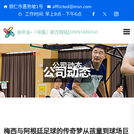
铜仁市愚熟坡1号
afflicted@msn.com
工作时间: 早上9点 - 下午6点
公司动态
首页
公司动态
梅西与阿根廷足球的传奇梦从孩童到球场巨