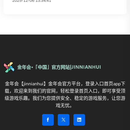
2025-12-06 13:34:41
金年会【jinnianhui】金年会官方平台，登录入口首页app下
载，欢迎来到我们的官网，轻松登录首页入口，即可享受顶
级游戏乐趣。我们为您提供安全、稳定的游戏服务，让您游
戏无忧。