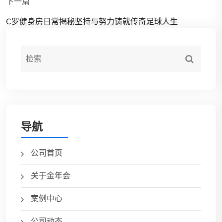
下一篇
C罗健身房日常揭秘坚持与努力铸就传奇足球人生
导航
公司首页
关于金年会
案例中心
公司动态