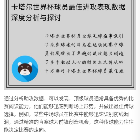
通过分析助攻数据，可以发现，顶级球员通常具备优秀的比
赛阅读能力，他们能够迅速判断场上形势，并做出最佳传球
选择。例如，某些中场球员在比赛中能够迅速识别防线漏
洞，通过精准的直塞球为前锋创造机会，这种传球能力往往
能决定比赛的走向。