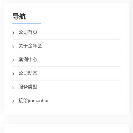
导航
公司首页
关于金年会
案例中心
公司动态
服务类型
接洽jinnianhui