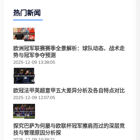
热门新闻
欧洲冠军联赛赛季全景解析：球队动态、战术走
势与冠军争夺预测
2025-12-09 13:38:05
欧冠法甲英超意甲五大差异分析及各自特点对比
2025-12-09 12:07:05
探究巴萨为何屡与欧联杯冠军擦肩而过的深层竞
技与管理原因分析探
2025-12-09 10:38:21