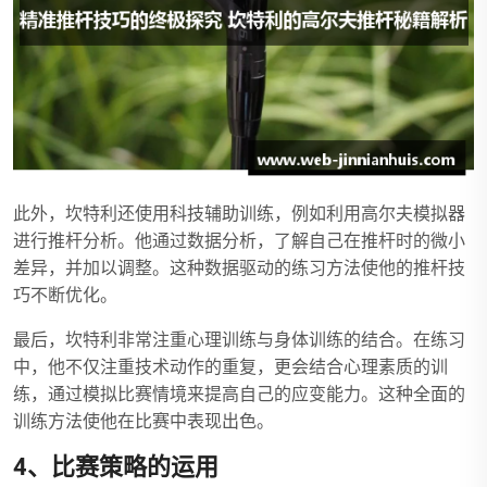
此外，坎特利还使用科技辅助训练，例如利用高尔夫模拟器
进行推杆分析。他通过数据分析，了解自己在推杆时的微小
差异，并加以调整。这种数据驱动的练习方法使他的推杆技
巧不断优化。
最后，坎特利非常注重心理训练与身体训练的结合。在练习
中，他不仅注重技术动作的重复，更会结合心理素质的训
练，通过模拟比赛情境来提高自己的应变能力。这种全面的
训练方法使他在比赛中表现出色。
4、比赛策略的运用