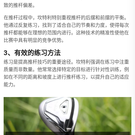
致的推杆偏差。
在推杆过程中，坎特利特别重视推杆的后摆和前摆的平衡。
他通过反复练习，找到了适合自己的节奏和力度，使得每次
推杆都能够在理想的范围内进行。这种技术的精准性使他在
比赛中具有明显的竞争优势。
3、有效的练习方法
练习是提高推杆技巧的重要途径。坎特利强调在练习中注重
质量而非数量。他常常选择特定的目标进行针对性训练，例
如在不同的距离和坡度上进行推杆练习，以提升自己的适应
能力。